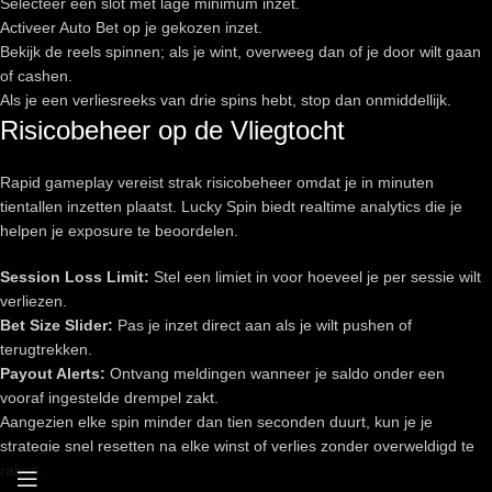
Selecteer een slot met lage minimum inzet.
Activeer Auto Bet op je gekozen inzet.
Bekijk de reels spinnen; als je wint, overweeg dan of je door wilt gaan
of cashen.
Als je een verliesreeks van drie spins hebt, stop dan onmiddellijk.
Risicobeheer op de Vliegtocht
Rapid gameplay vereist strak risicobeheer omdat je in minuten
tientallen inzetten plaatst. Lucky Spin biedt realtime analytics die je
helpen je exposure te beoordelen.
Session Loss Limit:
Stel een limiet in voor hoeveel je per sessie wilt
verliezen.
Bet Size Slider:
Pas je inzet direct aan als je wilt pushen of
terugtrekken.
Payout Alerts:
Ontvang meldingen wanneer je saldo onder een
vooraf ingestelde drempel zakt.
Aangezien elke spin minder dan tien seconden duurt, kun je je
strategie snel resetten na elke winst of verlies zonder overweldigd te
raken.