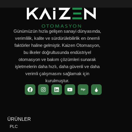
Günümüzün hızla gelişen sanayi dünyasında,
verimlilik, kalite ve sürdürülebilirlik en önemli
faktörler haline gelmiştir. Kaizen Otomasyon,
bu ilkeler doğrultusunda endüstriyel
otomasyon ve bakım çözümleri sunarak
işletmelerin daha hızlı, daha güvenli ve daha
verimli çalışmasını sağlamak için
kurulmuştur.
ÜRÜNLER
PLC