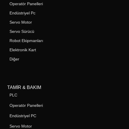
Operatör Panelleri
Endüstriyel Pc
Servo Motor
Servo Sürücü
Robot Ekipmanları
Elektronik Kart
Diğer
TAMIR & BAKIM
PLC
Operatör Panelleri
Endüstriyel PC
Servo Motor