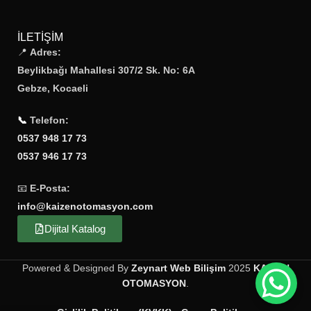
İLETIŞIM
📍
Adres:
Beylikbağı Mahallesi 307/2 Sk. No: 6A
Gebze, Kocaeli
📞
Telefon:
0537 948 17 73
0537 946 17 73
📧
E-Posta:
info@kaizenotomasyon.com
Dijital Katalog
Powered & Designed By
Zeynart Web Bilişim
2025
KAIZEN
OTOMASYON
.