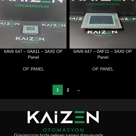
6AV6 647 – 0AA11 – 3AX0 OP.
6AV6 647 – 0AF11 – 3AX0 OP.
Panel
Panel
OP. PANEL
OP. PANEL
1
2
→
Günümüzün hızla gelişen sanayi dünyasında,