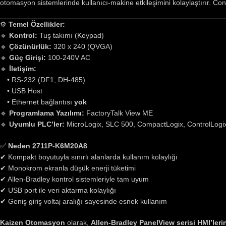
otomasyon sistemlerinde kullanıcı-makine etkileşimini kolaylaştırır. Co
⚙
Temel Özellikler:
🔹
Kontrol:
Tuş takımı (Keypad)
🔹
Çözünürlük:
320 x 240 (QVGA)
🔹
Güç Girişi:
100-240V AC
🔹
İletişim:
• RS-232 (DF1, DH-485)
• USB Host
• Ethernet bağlantısı
yok
🔹
Programlama Yazılımı:
FactoryTalk View ME
🔹
Uyumlu PLC’ler:
MicroLogix, SLC 500, CompactLogix, ControlLogi
✅
Neden 2711P-K6M20A8
✔ Kompakt boyutuyla sınırlı alanlarda kullanım kolaylığı
✔ Monokrom ekranla düşük enerji tüketimi
✔ Allen-Bradley kontrol sistemleriyle tam uyum
✔ USB port ile veri aktarma kolaylığı
✔ Geniş giriş voltaj aralığı sayesinde esnek kullanım
Kaizen Otomasyon
olarak,
Allen-Bradley PanelView serisi HMI’leri