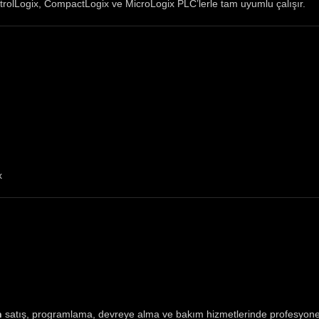
ntrolLogix, CompactLogix ve MicroLogix PLC’lerle tam uyumlu çalışır.
x
n
satış, programlama, devreye alma ve bakım hizmetlerinde profesyone