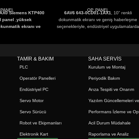
 PANEL
OP. PANEL
AX0 Siemens KTP400
6AV6 643-0CD01-1AX1
, 10” renkli
I panel
,
yüksek
dokunmatik ekranı ve geniş haberleşme
kunmatik ekranı ve
seçenekleriyle, endüstriyel uygulamalard
hernet, PROFIBUS
kullanıcı dostu ve güvenilir HMI çözümü
teği ile güçlü bir
sunar.
6AV6 6430CD011AX1
Siemens
n çözümüdür
.
SIMATIC MP277 serisinin güçlü
0AX0
TIA Portal ile
performansı ile öne çıkar.
TAMIR & BAKIM
SAHA SERVIS
r ve IP65 koruması
PLC
Kurulum ve Montaj
 dayanıklıdır
.
Operatör Panelleri
Periyodik Bakım
Endüstriyel PC
Arıza Tespiti ve Onarım
Servo Motor
Yazılım Güncellemeleri ve
Servo Sürücü
Performans İzleme ve Op
Robot ve Ekipmanları
Acil Durum Müdahale
Elektronik Kart
Raporlama ve Analiz