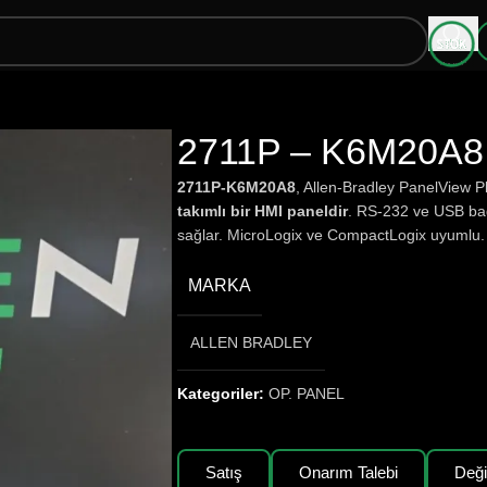
2711P – K6M20A8 
2711P-K6M20A8
, Allen-Bradley PanelView P
takımlı bir HMI paneldir
. RS-232 ve USB bağl
sağlar. MicroLogix ve CompactLogix uyumlu.
MARKA
ALLEN BRADLEY
Kategoriler:
OP. PANEL
Satış
Onarım Talebi
Değ