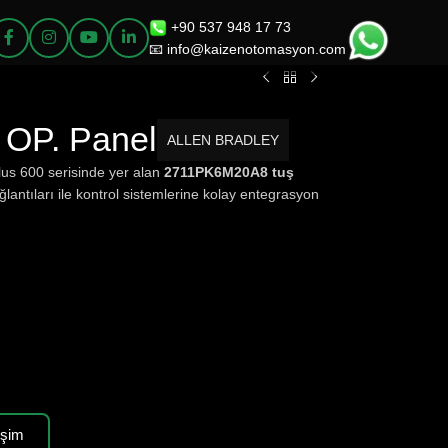
+90 537 948 17 73
📧 info@kaizenotomasyon.com
OP. Panel
ALLEN BRADLEY
lus 600 serisinde yer alan
2711PK6M20A8
tuş
antıları ile kontrol sistemlerine kolay entegrasyon
işim