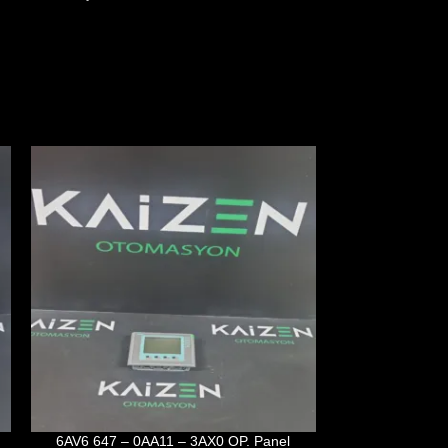
6AV6 647 – 0AA11 – 3AX0 OP. Panel
HMIGTO