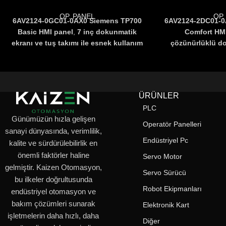
OP. PANEL
OP.
6AV2124-0GC01-0AX0 Siemens TP700
6AV2124-2DC01-0
Basic HMI panel
,
7 inç dokunmatik
Comfort HM
ekranı ve tuş takımı ile esnek kullanım
çözünürlüklü do
sağlar
.
6AV21240GC010AX0
PROFINET,
PROFINET, Et
MPI/PROFIBUS DP desteği ile geniş
haberleşme des
haberleşme seçenekleri sunar
.
IP65
otomasyo
koruması ile dayanıklı ve güvenilir bir
6AV21242DC01
ÜRÜNLER
otomasyon çözümüdür
.
programlanabili
PLC
sayesinde
Günümüzün hızla gelişen
Operatör Panelleri
sanayi dünyasında, verimlilik,
Endüstriyel Pc
kalite ve sürdürülebilirlik en
önemli faktörler haline
Servo Motor
gelmiştir. Kaizen Otomasyon,
Servo Sürücü
bu ilkeler doğrultusunda
Robot Ekipmanları
endüstriyel otomasyon ve
bakım çözümleri sunarak
Elektronik Kart
işletmelerin daha hızlı, daha
Diğer