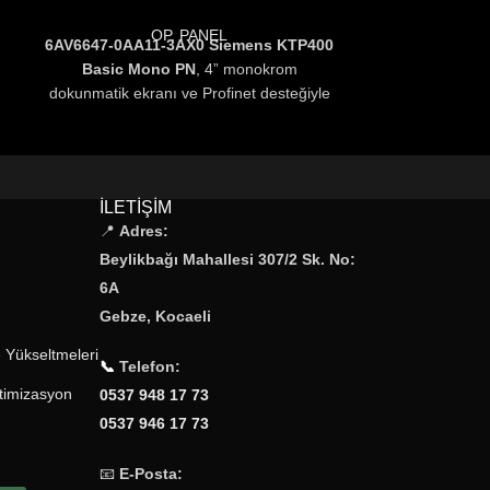
OP. PANEL
6AV6647-0AA11-3AX0 Siemens KTP400
HMIGTO23
Basic Mono PN
, 4” monokrom
Ethernet ve se
a
dokunmatik ekranı ve Profinet desteğiyle
Schneider E
6AV66470AA113AX0,
küçük ve orta
HMIGTO2330 2
ölçekli otomasyon projelerinde kullanıcı
model, oto
dostu ve ekonomik bir operatör panel
kullanıcı ara
çözümüdür.
için id
İLETIŞIM
📍
Adres:
Beylikbağı Mahallesi 307/2 Sk. No:
6A
Gebze, Kocaeli
 Yükseltmeleri
📞
Telefon:
timizasyon
0537 948 17 73
0537 946 17 73
📧
E-Posta: