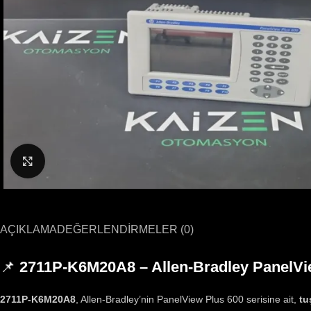
Büyütmek için tıklayın
AÇIKLAMA
DEĞERLENDIRMELER (0)
📌
2711P-K6M20A8 – Allen-Bradley PanelVi
2711P-K6M20A8
, Allen-Bradley’nin PanelView Plus 600 serisine ait,
tu