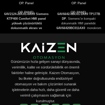
OP. Panel
OP. Panel
OP. PANEL
OP. PANEL
6AV2124-2DC01-0AX0 Siemens
6AV6642-0BC01-1AX0 TP177B
KTP400 Comfort HMI panel
DP
, Siemens’in kompakt
,
yüksek çözünürlüklü
dokunmatik HMI panelidir.
dokunmatik ekranı ve
6AV66420BC011AX0
monokrom
PROFINET, Ethernet,
STN ekranı ve MPI/PROFIBUS
PROFIBUS haberleşme desteği
DP haberleşme desteğiyle,
ile güçlü bir otomasyon
küçük ve orta ölçekli otomasyon
çözümüdür
.
sistemleri için ideal bir çözümdür.
6AV21242DC010AX0
TIA Portal
ile programlanabilir ve IP65
koruması sayesinde
Günümüzün hızla gelişen sanayi dünyasında,
dayanıklıdır
.
verimlilik, kalite ve sürdürülebilirlik en önemli
faktörler haline gelmiştir. Kaizen Otomasyon,
bu ilkeler doğrultusunda endüstriyel
otomasyon ve bakım çözümleri sunarak
işletmelerin daha hızlı, daha güvenli ve daha
verimli çalışmasını sağlamak için
kurulmuştur.