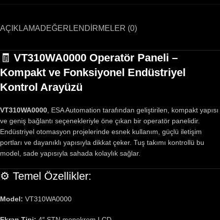
AÇIKLAMA
DEĞERLENDIRMELER (0)
🧾
VT310WA0000 Operatör Paneli –
Kompakt ve Fonksiyonel Endüstriyel
Kontrol Arayüzü
VT310WA0000
, ESA Automation tarafından geliştirilen, kompakt yapısı
ve geniş bağlantı seçenekleriyle öne çıkan bir operatör panelidir.
Endüstriyel otomasyon projelerinde esnek kullanım, güçlü iletişim
portları ve dayanıklı yapısıyla dikkat çeker. Tuş takımı kontrollü bu
model, sade yapısıyla sahada kolaylık sağlar.
⚙ Temel Özellikler:
Model:
VT310WA0000
Ekran Tipi:
4″ STN monokrom LCD