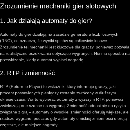
Zrozumienie mechaniki gier slotowych
1. Jak działają automaty do gier?
Automaty do gier działają na zasadzie generatora liczb losowych
(RNG), co oznacza, że wyniki spinów są całkowicie losowe.
Zrozumienie tej mechaniki jest kluczowe dla graczy, ponieważ pozwala
na realistyczne oczekiwania dotyczące wygranych. Nie ma sposobu na
przewidzenie, kiedy automat wypłaci nagrodę.
2. RTP i zmienność
RTP (Return to Player) to wskaźnik, który informuje graczy, jaki
procent postawionych pieniędzy zostanie zwrócony w dłuższym
okresie czasu. Warto wybierać automaty z wyższym RTP, ponieważ
zwiększają one szanse na wygraną. Zmienność odnosi się do ryzyka
związane z grą – automaty o wysokiej zmienności oferują większe, ale
rzadsze wygrane, podczas gdy automaty o niskiej zmienności oferują
częstsze, ale mniejsze nagrody.