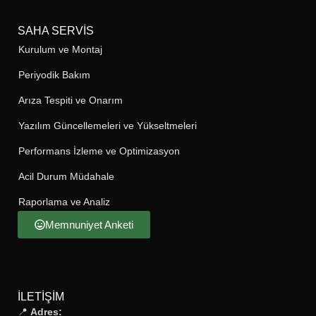
SAHA SERVIS
Kurulum ve Montaj
Periyodik Bakım
Arıza Tespiti ve Onarım
Yazılım Güncellemeleri ve Yükseltmeleri
Performans İzleme ve Optimizasyon
Acil Durum Müdahale
Raporlama ve Analiz
Memnuniyet Anketi
İLETIŞIM
📍
Adres: