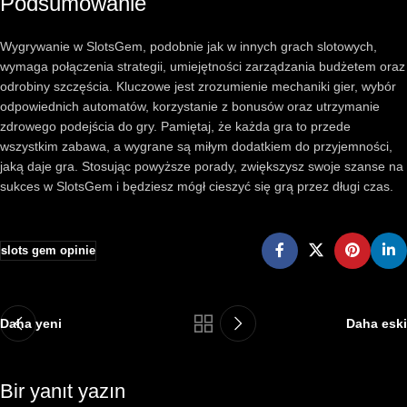
Podsumowanie
Wygrywanie w SlotsGem, podobnie jak w innych grach slotowych,
wymaga połączenia strategii, umiejętności zarządzania budżetem oraz
odrobiny szczęścia. Kluczowe jest zrozumienie mechaniki gier, wybór
odpowiednich automatów, korzystanie z bonusów oraz utrzymanie
zdrowego podejścia do gry. Pamiętaj, że każda gra to przede
wszystkim zabawa, a wygrane są miłym dodatkiem do przyjemności,
jaką daje gra. Stosując powyższe porady, zwiększysz swoje szanse na
sukces w SlotsGem i będziesz mógł cieszyć się grą przez długi czas.
slots gem opinie
Daha yeni
Daha eski
Bir yanıt yazın