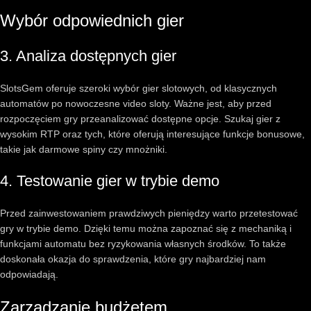
Wybór odpowiednich gier
3. Analiza dostępnych gier
SlotsGem oferuje szeroki wybór gier slotowych, od klasycznych
automatów po nowoczesne video sloty. Ważne jest, aby przed
rozpoczęciem gry przeanalizować dostępne opcje. Szukaj gier z
wysokim RTP oraz tych, które oferują interesujące funkcje bonusowe,
takie jak darmowe spiny czy mnożniki.
4. Testowanie gier w trybie demo
Przed zainwestowaniem prawdziwych pieniędzy warto przetestować
gry w trybie demo. Dzięki temu można zapoznać się z mechaniką i
funkcjami automatu bez ryzykowania własnych środków. To także
doskonała okazja do sprawdzenia, które gry najbardziej nam
odpowiadają.
Zarządzanie budżetem