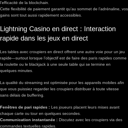
l’efficacité de la blockchain.
Cette flexibilité de paiement garantit qu’au sommet de l’adrénaline, vos
gains sont tout aussi rapidement accessibles.
Lightning Casino en direct : Interaction
rapide dans les jeux en direct
Les tables avec croupiers en direct offrent une autre voie pour un jeu
rapide—surtout lorsque l’objectif est de faire des paris rapides comme
la roulette ou le blackjack à une seule table qui se termine en
quelques minutes.
La qualité du streaming est optimisée pour les appareils mobiles afin
que vous puissiez regarder les croupiers distribuer à toute vitesse
sans délais de buffering.
Fenêtres de pari rapides :
Les joueurs placent leurs mises avant
chaque carte ou tour en quelques secondes.
Communication instantanée :
Discutez avec les croupiers via des
commandes textuelles rapides.