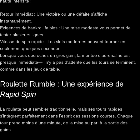
haute intensité :
Retour immédiat : Une victoire ou une défaite s’affiche
instantanément.
Exigences de bankroll faibles : Une mise modeste vous permet de
tester plusieurs lignes.
Vitesse de spin rapide : Les slots modernes peuvent tourner en
seulement quelques secondes.
Lorsque vous décrochez un gros gain, la montée d’adrénaline est
presque immédiate—il n’y a pas d’attente que les tours se terminent,
comme dans les jeux de table.
Roulette Rumble : Une expérience de
Rapid Spin
La roulette peut sembler traditionnelle, mais ses tours rapides
s’intègrent parfaitement dans l’esprit des sessions courtes. Chaque
tour prend moins d’une minute, de la mise au pari à la sortie des
gains.