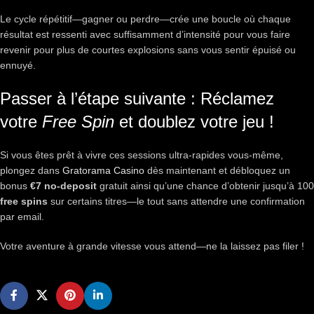
Le cycle répétitif—gagner ou perdre—crée une boucle où chaque
résultat est ressenti avec suffisamment d’intensité pour vous faire
revenir pour plus de courtes explosions sans vous sentir épuisé ou
ennuyé.
Passer à l’étape suivante : Réclamez
votre
Free Spin
et doublez votre jeu !
Si vous êtes prêt à vivre ces sessions ultra-rapides vous-même,
plongez dans
Gratorama Casino
dès maintenant et débloquez un
bonus
€7 no‑deposit
gratuit ainsi qu’une chance d’obtenir jusqu’à 100
free spins
sur certains titres—le tout sans attendre une confirmation
par email.
Votre aventure à grande vitesse vous attend—ne la laissez pas filer !