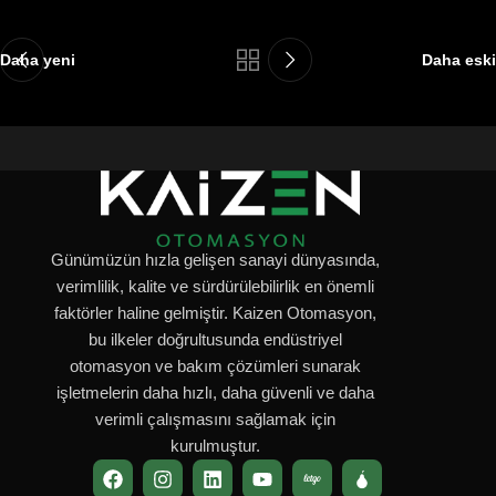
Daha yeni
Daha eski
Günümüzün hızla gelişen sanayi dünyasında,
verimlilik, kalite ve sürdürülebilirlik en önemli
faktörler haline gelmiştir. Kaizen Otomasyon,
bu ilkeler doğrultusunda endüstriyel
otomasyon ve bakım çözümleri sunarak
işletmelerin daha hızlı, daha güvenli ve daha
verimli çalışmasını sağlamak için
kurulmuştur.