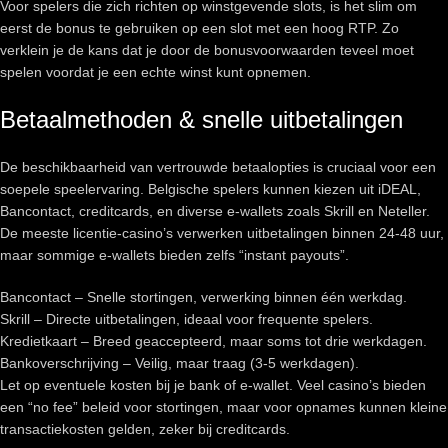
Voor spelers die zich richten op winstgevende slots, is het slim om
eerst de bonus te gebruiken op een slot met een hoog RTP. Zo
verklein je de kans dat je door de bonusvoorwaarden teveel moet
spelen voordat je een echte winst kunt opnemen.
Betaalmethoden & snelle uitbetalingen
De beschikbaarheid van vertrouwde betaalopties is cruciaal voor een
soepele speelervaring. Belgische spelers kunnen kiezen uit iDEAL,
Bancontact, creditcards, en diverse e‑wallets zoals Skrill en Neteller.
De meeste licentie‑casino’s verwerken uitbetalingen binnen 24‑48 uur,
maar sommige e‑wallets bieden zelfs “instant payouts”.
Bancontact – Snelle stortingen, verwerking binnen één werkdag.
Skrill – Directe uitbetalingen, ideaal voor frequente spelers.
Kredietkaart – Breed geaccepteerd, maar soms tot drie werkdagen.
Bankoverschrijving – Veilig, maar traag (3‑5 werkdagen).
Let op eventuele kosten bij je bank of e‑wallet. Veel casino’s bieden
een “no fee” beleid voor stortingen, maar voor opnames kunnen kleine
transactiekosten gelden, zeker bij creditcards.