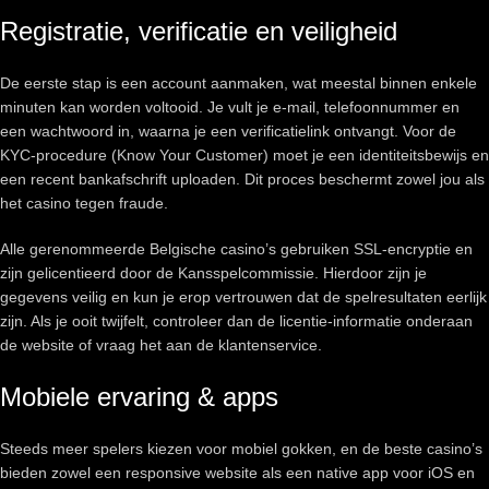
Registratie, verificatie en veiligheid
De eerste stap is een account aanmaken, wat meestal binnen enkele
minuten kan worden voltooid. Je vult je e‑mail, telefoonnummer en
een wachtwoord in, waarna je een verificatielink ontvangt. Voor de
KYC‑procedure (Know Your Customer) moet je een identiteitsbewijs en
een recent bankafschrift uploaden. Dit proces beschermt zowel jou als
het casino tegen fraude.
Alle gerenommeerde Belgische casino’s gebruiken SSL‑encryptie en
zijn gelicentieerd door de Kansspelcommissie. Hierdoor zijn je
gegevens veilig en kun je erop vertrouwen dat de spelresultaten eerlijk
zijn. Als je ooit twijfelt, controleer dan de licentie‑informatie onderaan
de website of vraag het aan de klantenservice.
Mobiele ervaring & apps
Steeds meer spelers kiezen voor mobiel gokken, en de beste casino’s
bieden zowel een responsive website als een native app voor iOS en