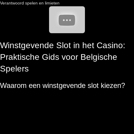
Verantwoord spelen en limieten
Winstgevende Slot in het Casino:
Praktische Gids voor Belgische
Spelers
Waarom een winstgevende slot kiezen?