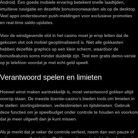
Android. Een goede mobiele ervaring betekent snelle laadtijden,
intuïtieve navigatie en dezelfde bonusvoorwaarden als op de desktop.
Veel apps ondersteunen push‑meldingen voor exclusieve promoties
en real‑time saldo‑updates.
Voor de winstgevende slot in het casino moet je erop letten dat de
gekozen slot ook mobiel geoptimaliseerd is. Niet alle gokkasten
hebben dezelfde graphics op een klein scherm, waardoor de
bonusfeatures soms minder duidelijk zijn. Test een gratis demo‑versie
op je telefoon voordat je met echt geld speelt.
Verantwoord spelen en limieten
Hoewel winst maken aantrekkelijk is, moet verantwoord gokken altijd
voorop staan. De meeste licentie‑casino’s bieden tools om limieten in
te stellen: stortingslimieten, verlieslimieten en tijdslimieten. Gebruik
deze functies om je speelbudget onder controle te houden en voorkom
dat je meer uitgeeft dan je kunt missen.
Als je merkt dat je vaker de controle verliest, neem dan een pauze of