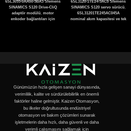
6SL3055-0AA00-5BA3 Siemens
6SL3120-1TE24-5AC0 Siemens
SINAMICS S120 Drive-CliQ
SINAMICS S120 servo sürücü
,
adaptör modülü
,
motor
6SL31201TE245AC0
45A
enkoder bağlantıları için
nominal akım kapasitesi ve tek
yüksek hassasiyetli bir çözüm
eksenli motor kontrolü ile CNC
sunar
.
6SL30550AA005BA3
makineleri, robotik sistemler
Servo motorlar ve sürücüler
ve üretim hatlarında yüksek
arasında güvenilir veri iletimi
performans sunar
.
PROFINET,
sağlayarak hassas hareket
PROFIBUS ve EtherCAT
kontrolüne olanak tanır
.
Kolay
desteği sayesinde sistemlere
montaj ve sistem entegrasyonu
kolay entegrasyon sağlar
.
imkanı sunar
.
Günümüzün hızla gelişen sanayi dünyasında,
verimlilik, kalite ve sürdürülebilirlik en önemli
faktörler haline gelmiştir. Kaizen Otomasyon,
bu ilkeler doğrultusunda endüstriyel
otomasyon ve bakım çözümleri sunarak
işletmelerin daha hızlı, daha güvenli ve daha
verimli çalışmasını sağlamak için