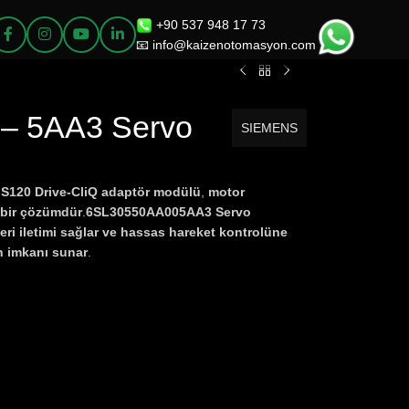
+90 537 948 17 73
📧 info@kaizenotomasyon.com
– 5AA3 Servo
SIEMENS
120 Drive-CliQ adaptör modülü
,
motor
ş bir çözümdür
.
6SL30550AA005AA3
Servo
veri iletimi sağlar ve hassas hareket kontrolüne
n imkanı sunar
.