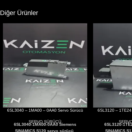
Diğer Ürünler
6SL3040 – 1MA00 – 0AA0 Servo Sürücü
6SL3120 – 1TE24 
SERVO SÜRÜCÜ
SERV
6SL3040-1MA00-0AA0 Siemens
6SL3120-1TE
SINAMICS S120 servo sürücü
,
SINAMICS S1