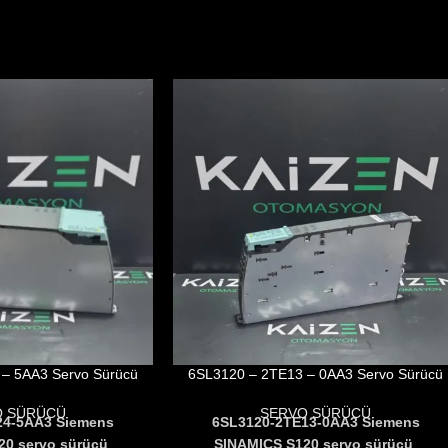
– 5AA3 Servo Sürücü
6SL3120 – 2TE13 – 0AA3 Servo Sürücü
O SÜRÜCÜ
SERVO SÜRÜCÜ
24-5AA3 Siemens
6SL3120-2TE13-0AA3 Siemens
20 servo sürücü
,
SINAMICS S120 servo sürücü
,