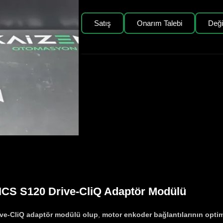
Satış
Onarım Talebi
Değ
CS S120 Drive-CliQ Adaptör Modülü
ive-CliQ adaptör modülü olup
,
motor enkoder bağlantılarının optim