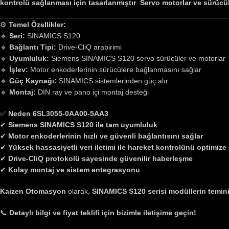
kontrolü sağlanması için tasarlanmıştır
.
Servo motorlar ve sürücül
⚙
Temel Özellikler:
🔹
Seri:
SINAMICS S120
🔹
Bağlantı Tipi:
Drive-CliQ arabirimi
🔹
Uyumluluk:
Siemens SINAMICS S120 servo sürücüler ve motorlar
🔹
İşlev:
Motor enkoderlerinin sürücülere bağlanmasını sağlar
🔹
Güç Kaynağı:
SINAMICS sistemlerinden güç alır
🔹
Montaj:
DIN ray ve pano içi montaj desteği
✅
Neden 6SL3055-0AA00-5AA3
✔
Siemens SINAMICS S120 ile tam uyumluluk
✔
Motor enkoderlerinin hızlı ve güvenli bağlantısını sağlar
✔
Yüksek hassasiyetli veri iletimi ile hareket kontrolünü optimize
✔
Drive-CliQ protokolü sayesinde güvenilir haberleşme
✔
Kolay montaj ve sistem entegrasyonu
Kaizen Otomasyon
olarak,
SINAMICS S120 serisi modüllerin temin
📞
Detaylı bilgi ve fiyat teklifi için bizimle iletişime geçin!