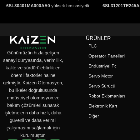
6SL30401MA000AA0
yüksek hassasiyetli
6SL31201TE245
hız ve tork kontrolü ile
CNC makineleri,
kapasitesi ve 
robotik sistemler ve üretim hatları
için
kontrolü ile CNC
mükemmel bir çözümdür.
Modüler
sistemler ve üret
tasarımı, gelişmiş haberleşme desteği
performans s
ÜRÜNLER
ve enerji verimliliği sağlayan akıllı
PROFIBUS ve Et
PLC
sürücü teknolojisiyle
en zorlu
kolay ente
Günümüzün hızla gelişen
uygulamalarda bile üstün performans
Operatör Panelleri
sanayi dünyasında, verimlilik,
sunar.
Endüstriyel Pc
kalite ve sürdürülebilirlik en
önemli faktörler haline
Servo Motor
gelmiştir. Kaizen Otomasyon,
Servo Sürücü
bu ilkeler doğrultusunda
Robot Ekipmanları
endüstriyel otomasyon ve
bakım çözümleri sunarak
Elektronik Kart
işletmelerin daha hızlı, daha
Diğer
güvenli ve daha verimli
çalışmasını sağlamak için
kurulmuştur.