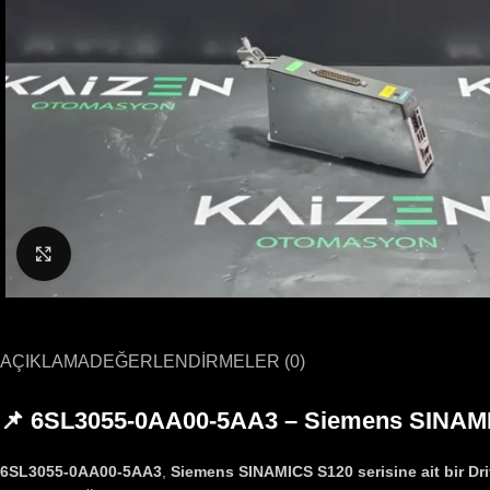
Büyütmek için tıklayın
AÇIKLAMA
DEĞERLENDIRMELER (0)
📌 6SL3055-0AA00-5AA3 – Siemens SINAMI
6SL3055-0AA00-5AA3
,
Siemens SINAMICS S120 serisine ait bir Dr