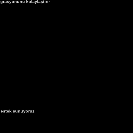
egrasyonunu kolaylaştırır
.
 destek sunuyoruz
.