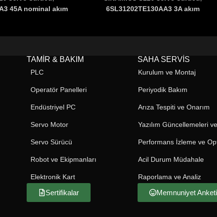
AA3
45A nominal akım
6SL31202TE130AA3
3A akım
tek eksenli motor
kapasitesi ve tek eksenli kontrol
 makineleri, robotik
özelliğiyle CNC makineleri, robotik
im hatlarında yüksek
sistemler ve üretim hatlarında yüksek
unar
.
PROFINET,
performans sunar
.
PROFINET,
TAMIR & BAKIM
SAHA SERVIS
herCAT desteği ile
PROFIBUS ve EtherCAT desteği
PLC
Kurulum ve Montaj
grasyon sağlar
.
sayesinde sistemlere kolay
entegrasyon sağlar
.
Operatör Panelleri
Periyodik Bakım
Endüstriyel PC
Arıza Tespiti ve Onarım
Servo Motor
Yazılım Güncellemeleri ve
Servo Sürücü
Performans İzleme ve Op
Robot ve Ekipmanları
Acil Durum Müdahale
Elektronik Kart
Raporlama ve Analiz
Sertifikalar
Memnuniyet Anketi