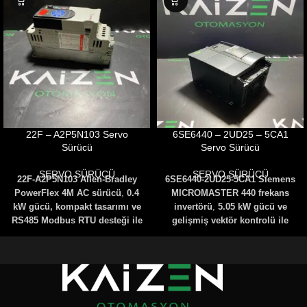
22F – A2P5N103 Servo
6SE6440 – 2UD25 – 5CA1
Sürücü
Servo Sürücü
SERVO SÜRÜCÜ
SERVO SÜRÜCÜ
22F-A2P5N103 Allen-Bradley
6SE6440-2UD25-5CA1 Siemens
PowerFlex 4M AC sürücü
,
0.4
MICROMASTER 440 frekans
kW gücü, kompakt tasarımı ve
invertörü
,
5.05 kW gücü ve
RS485 Modbus RTU desteği ile
gelişmiş vektör kontrolü ile
hassas motor kontrolü sağlar
.
hassas hız ayarı sunar
.
22FA2P5N103
Konveyör,
6SE64402UD255CA1
pompa ve fan uygulamalarında
PROFIBUS ve RS485 desteği
verimli bir çözümdür
.
ile otomasyon sistemlerine
kolayca entegre edilir
.