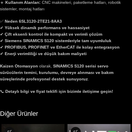
🔹
Kullanım Alanları:
CNC makineleri, paketleme hatları, robotik
sistemler, montaj hatları
✅
Neden 6SL3120-2TE21-8AA3
✔
Yüksek dinamik performans ve hassasiyet
✔
Çift eksenli kontrol ile kompakt ve verimli çözüm
✔
Siemens SINAMICS S120 sistemleriyle tam uyumluluk
✔
PROFIBUS, PROFINET ve EtherCAT ile kolay entegrasyon
✔
Enerji verimliliği ve düşük bakım maliyeti
Kaizen Otomasyon
olarak,
SINAMICS S120 serisi servo
sürücülerin temini, kurulumu, devreye alınması ve bakım
süreçlerinde profesyonel destek sunuyoruz
.
📞
Detaylı bilgi ve fiyat teklifi için bizimle iletişime geçin!
Diğer Ürünler