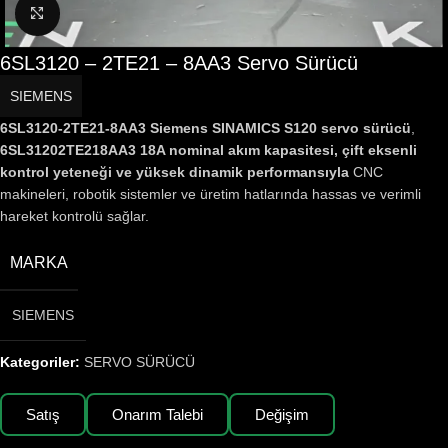
Büyütmek için tıklayın
6SL3120 – 2TE21 – 8AA3 Servo Sürücü
SIEMENS
6SL3120-2TE21-8AA3 Siemens SINAMICS S120 servo sürücü
,
6SL31202TE218AA3
18A nominal akım kapasitesi, çift eksenli
kontrol yeteneği ve yüksek dinamik performansıyla
CNC
makineleri, robotik sistemler ve üretim hatlarında hassas ve verimli
hareket kontrolü sağlar.
MARKA
SIEMENS
Kategoriler:
SERVO SÜRÜCÜ
Satış
Onarım Talebi
Değişim