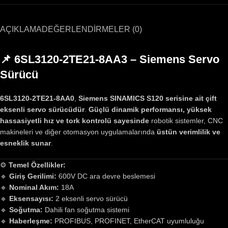
AÇIKLAMA
DEĞERLENDIRMELER (0)
📌 6SL3120-2TE21-8AA3 – Siemens Servo
Sürücü
6SL3120-2TE21-8AA0
,
Siemens SINAMICS S120 serisine ait çift
eksenli servo sürücüdür
.
Güçlü dinamik performansı, yüksek
hassasiyetli hız ve tork kontrolü sayesinde
robotik sistemler, CNC
makineleri ve diğer otomasyon uygulamalarında
üstün verimlilik ve
esneklik sunar
.
⚙
Temel Özellikler:
🔹
Giriş Gerilimi:
600V DC ara devre beslemesi
🔹
Nominal Akım:
18A
🔹
Eksensayısı:
2 eksenli servo sürücü
🔹
Soğutma:
Dahili fan soğutma sistemi
🔹
Haberleşme:
PROFIBUS, PROFINET, EtherCAT uyumluluğu