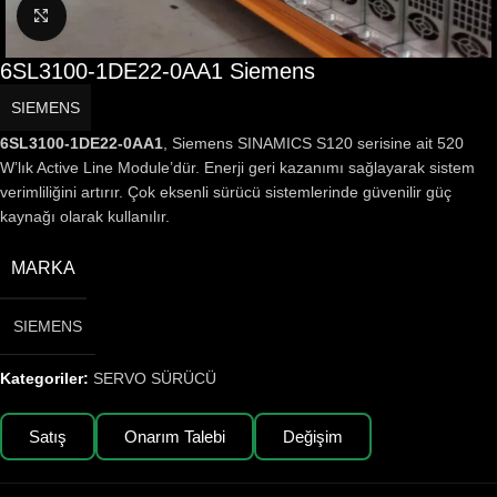
Büyütmek için tıklayın
6SL3100-1DE22-0AA1 Siemens
SIEMENS
6SL3100-1DE22-0AA1
, Siemens SINAMICS S120 serisine ait 520
W’lık Active Line Module’dür. Enerji geri kazanımı sağlayarak sistem
verimliliğini artırır. Çok eksenli sürücü sistemlerinde güvenilir güç
kaynağı olarak kullanılır.
MARKA
SIEMENS
Kategoriler:
SERVO SÜRÜCÜ
Satış
Onarım Talebi
Değişim