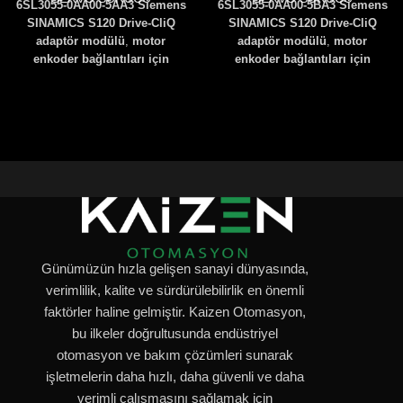
6SL3055-0AA00-5AA3 Siemens
6SL3055-0AA00-5BA3 Siemens
SINAMICS S120 Drive-CliQ
SINAMICS S120 Drive-CliQ
adaptör modülü
,
motor
adaptör modülü
,
motor
enkoder bağlantıları için
enkoder bağlantıları için
optimize edilmiş bir
yüksek hassasiyetli bir çözüm
çözümdür
.
6SL30550AA005AA3
sunar
.
6SL30550AA005BA3
Servo motorlar ile sürücüler
Servo motorlar ve sürücüler
arasında güvenilir veri iletimi
arasında güvenilir veri iletimi
sağlar ve hassas hareket
sağlayarak hassas hareket
kontrolüne olanak tanır
.
Kolay
kontrolüne olanak tanır
.
Kolay
montaj ve entegrasyon imkanı
montaj ve sistem entegrasyonu
sunar
.
imkanı sunar
.
Günümüzün hızla gelişen sanayi dünyasında,
verimlilik, kalite ve sürdürülebilirlik en önemli
faktörler haline gelmiştir. Kaizen Otomasyon,
bu ilkeler doğrultusunda endüstriyel
otomasyon ve bakım çözümleri sunarak
işletmelerin daha hızlı, daha güvenli ve daha
verimli çalışmasını sağlamak için