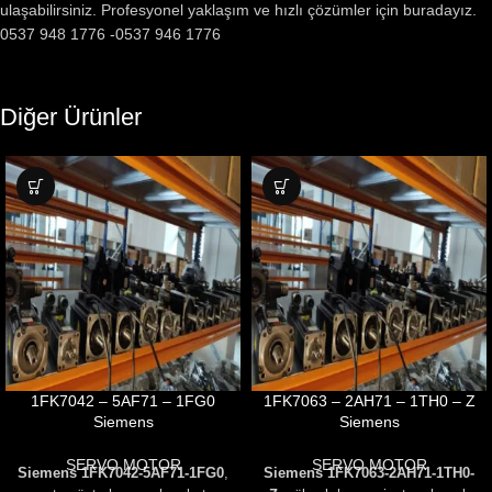
ulaşabilirsiniz. Profesyonel yaklaşım ve hızlı çözümler için buradayız.
0537 948 1776 -0537 946 1776
Diğer Ürünler
1FK7042 – 5AF71 – 1FG0
1FK7063 – 2AH71 – 1TH0 – Z
Siemens
Siemens
SERVO MOTOR
SERVO MOTOR
Siemens 1FK7042-5AF71-1FG0
,
Siemens 1FK7063-2AH71-1TH0-