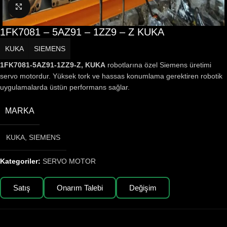
Büyütmek için tıklayın
1FK7081 – 5AZ91 – 1ZZ9 – Z KUKA
KUKA
SIEMENS
1FK7081-5AZ91-1ZZ9-Z, KUKA
robotlarına özel Siemens üretimi
servo motordur. Yüksek tork ve hassas konumlama gerektiren robotik
uygulamalarda üstün performans sağlar.
MARKA
KUKA
,
SIEMENS
Kategoriler:
SERVO MOTOR
Satış
Onarım Talebi
Değişim