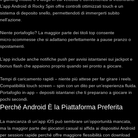
L’app Android di Rocky Spin offre controlli ottimizzati touch e un
sistema di deposito snello, permettendoti di immergerti subito
nell’azione.
Niente portafoglio? La maggior parte dei titoli top consente
micro‑scommesse che si adattano perfettamente a pause pranzo o
spostamenti.
L’app include anche notifiche push per avvisi istantanei sui jackpot e
bonus flash che appaiono proprio quando sei pronto a giocare.
Tempi di caricamento rapidi – niente più attese per far girare i reels.
Compatibilità touch screen – spin con un dito per un’esperienza fluida.
Portafoglio in-app – depositi istantanei che ti preparano a giocare in
pochi secondi.
Perché Android È la Piattaforma Preferita
La mancanza di un’app iOS può sembrare un’opportunità mancata,
ma la maggior parte dei giocatori casual si affida ai dispositivi Android
per sessioni rapide perché offre maggiore flessibilità con download