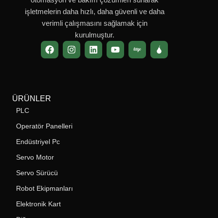
işletmelerin daha hızlı, daha güvenli ve daha
verimli çalışmasını sağlamak için
kurulmuştur.
ÜRÜNLER
PLC
Operatör Panelleri
Endüstriyel Pc
Servo Motor
Servo Sürücü
Robot Ekipmanları
Elektronik Kart