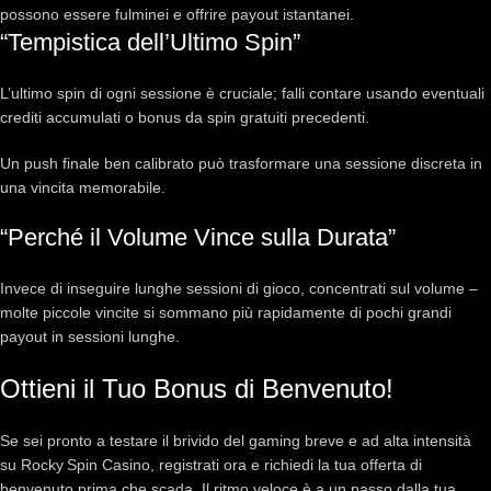
possono essere fulminei e offrire payout istantanei.
“Tempistica dell’Ultimo Spin”
L’ultimo spin di ogni sessione è cruciale; falli contare usando eventuali
crediti accumulati o bonus da spin gratuiti precedenti.
Un push finale ben calibrato può trasformare una sessione discreta in
una vincita memorabile.
“Perché il Volume Vince sulla Durata”
Invece di inseguire lunghe sessioni di gioco, concentrati sul volume –
molte piccole vincite si sommano più rapidamente di pochi grandi
payout in sessioni lunghe.
Ottieni il Tuo Bonus di Benvenuto!
Se sei pronto a testare il brivido del gaming breve e ad alta intensità
su Rocky Spin Casino, registrati ora e richiedi la tua offerta di
benvenuto prima che scada. Il ritmo veloce è a un passo dalla tua