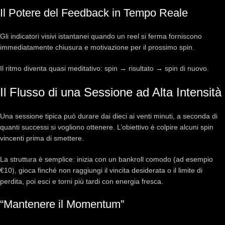
Il Potere del Feedback in Tempo Reale
Gli indicatori visivi istantanei quando un reel si ferma forniscono
immediatamente chiusura e motivazione per il prossimo spin.
Il ritmo diventa quasi meditativo: spin → risultato → spin di nuovo.
Il Flusso di una Sessione ad Alta Intensità
Una sessione tipica può durare dai dieci ai venti minuti, a seconda di
quanti successi si vogliono ottenere. L’obiettivo è colpire alcuni spin
vincenti prima di smettere.
La struttura è semplice: inizia con un bankroll comodo (ad esempio
€10), gioca finché non raggiungi il vincita desiderata o il limite di
perdita, poi esci e torni più tardi con energia fresca.
“Mantenere il Momentum”