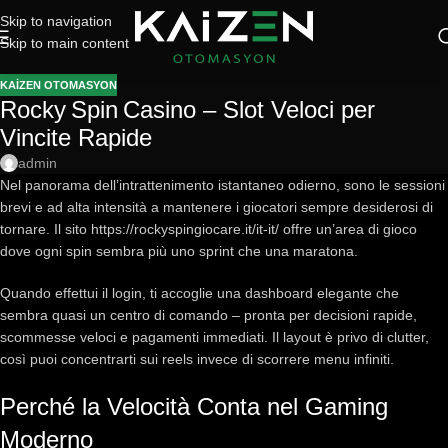
Skip to navigation
Skip to main content
KAIZEN OTOMASYON
Rocky Spin Casino – Slot Veloci per
Vincite Rapide
admin
Nel panorama dell’intrattenimento istantaneo odierno, sono le sessioni
brevi e ad alta intensità a mantenere i giocatori sempre desiderosi di
tornare. Il sito https://rockyspingiocare.it/it-it/ offre un’area di gioco
dove ogni spin sembra più uno sprint che una maratona.
Quando effettui il login, ti accoglie una dashboard elegante che
sembra quasi un centro di comando – pronta per decisioni rapide,
scommesse veloci e pagamenti immediati. Il layout è privo di clutter,
così puoi concentrarti sui reels invece di scorrere menu infiniti.
Perché la Velocità Conta nel Gaming
Moderno