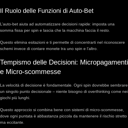
Il Ruolo delle Funzioni di Auto‑Bet
L’auto‑bet aiuta ad automatizzare decisioni rapide: imposta una
somma fissa per spin e lascia che la macchina faccia il resto.
Questo elimina esitazioni e ti permette di concentrarti nel riconoscere
schemi invece di contare monete tra uno spin e l’altro.
Tempismo delle Decisioni: Micropagamenti
e Micro‑scommesse
La velocità di decisione è fondamentale. Ogni spin dovrebbe sembrare
un singolo punto decisionale – niente bisogno di overthinking come nei
giochi più lunghi.
Questo approccio si combina bene con sistemi di micro‑scommesse,
dove ogni puntata è abbastanza piccola da mantenere il rischio stretto
ma eccitante.