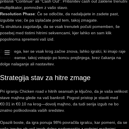
pritisnili “Continue” ali “Cash Out”. Pritisnitev cash out zaklene trenutni
multiplikator, pomnožen z vašo stavo.
Resolution Phase
: Če se odločite, da nadaljujete in zadete past,
izgubite vse; če pa izplačate pred tem, takoj zmagate.
Ta struktura zagotavlja, da se vsak trenutek počuti pomemben, še
posebej med tistimi hitrimi sekvencami, kjer lahko en sam klik
popolnoma spremeni vaš izid.
Zaradi tega, ker se vsak krog začne znova, lahko igralci, ki imajo raje
kratke seanse, takoj vstopijo po koncu prejšnjega, brez čakanja na
dolge nalaganje ali nastavitev.
Strategija stav za hitre zmage
Pri igranju Chicken road v hitrih seansah je ključno, da je vaša velikost
stave majhna glede na vaš bankroll. Pogost pristop je staviti med
€0.01 in €0.10 na krog—dovolj majhno, da tudi serija izgub ne bo
znatno poškodovala vaših sredstev.
Opazili boste, da igra ponuja 98% povračila igralcu, kar pomeni, da se
vaše izgube ob več igrah delno nadomestijo z rednimi majhnimi