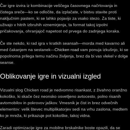
Čar igre izvira iz kombinacije veščega časovnega načrtovanja in
čistega sreče—ko se odločite, da izplačate, v bistvu stavite proti
naključnim pastem, ki se lahko pojavijo za vsako stezo. Za tiste, ki
uživajo v hitrih izbruhih vznemirjenja, ta format takoj izpolni
pričakovanja, ohranjajoč napetost od prvega do zadnjega koraka.
Če ste nekdo, ki rad igra v kratkih seansah—morda med kavarno ali
med čakanjem na sestanek—
Chicken road
vam ponuja izkušnjo, ki se
popolnoma prilega temu načinu življenja, brez da bi vas vlekel v dolge
seanse.
Oblikovanje igre in vizualni izgled
Vizualni slog Chicken road je nedvomno risankast, z živahno oranžno
kokoško, ki skače čez neonsko osvetljeno avtocesto, polno risanih
avtomobilov in pokrovov jaškov. Vmesnik je čist in brez odvečnih
elementov: velik števec multiplikatorjev sedi na vrhu zaslona, medtem
ko je mreža, ki prikazuje pot kokoške, takoj vidna.
Zaradi optimizacije igre za mobilne brskalnike boste opazili, da se