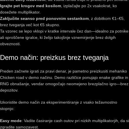
Igrajte pet krogov med kosilom
, izplačajte po 2x vsakokrat, ko
dosežete multiplikator.
Zaključite seanso pred ponovnim sestankom
, z dobitkom €1–€5,
brez tveganja več kot €5 skupno.
Ta vzorec se lepo vklopi v kratke intervale čez dan—idealno za potnike
ali sproščene igralce, ki želijo takojšnje vznemirjenje brez dolgih
obveznosti.
Demo način: preizkus brez tveganja
Preden začnete igrati za pravi denar, je pametno preizkusiti mehaniko
Chicken road v demo načinu. Demo različice ponujajo enake grafike in
RNG obnašanje, vendar omogočajo neomejeno brezplačno igro—brez
depozitov.
Izkoristite demo način za eksperimentiranje z vsako težavnostno
stopnjo:
Easy mode
: Vadite časiranje cash outov pri nizkih multiplikatorjih, da si
zgradite samozavest.