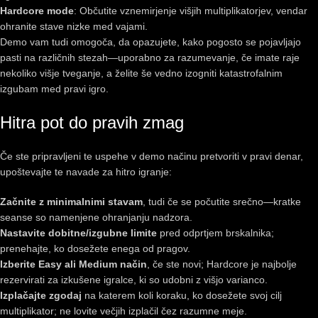
Hardcore mode
: Občutite vznemirjenje višjih multiplikatorjev, vendar
ohranite stave nizke med vajami.
Demo vam tudi omogoča, da opazujete, kako pogosto se pojavljajo
pasti na različnih stezah—uporabno za razumevanje, če imate raje
nekoliko višje tveganje, a želite še vedno izogniti katastrofalnim
izgubam med pravi igro.
Hitra pot do pravih zmag
Če ste pripravljeni te uspehe v demo načinu pretvoriti v pravi denar,
upoštevajte te navade za hitro igranje:
Začnite z minimalnimi stavam
, tudi če se počutite srečno—kratke
seanse so namenjene ohranjanju nadzora.
Nastavite dobitne/izgubne limite
pred odprtjem brskalnika;
prenehajte, ko dosežete enega od pragov.
Izberite Easy ali Medium način
, če ste novi; Hardcore je najbolje
rezervirati za izkušene igralce, ki so udobni z višjo varianco.
Izplačajte zgodaj
na katerem koli koraku, ko dosežete svoj cilj
multiplikator; ne lovite večjih izplačil čez razumne meje.