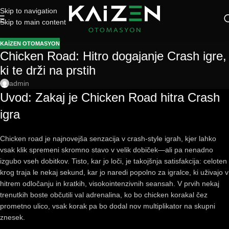
Skip to navigation
Skip to main content
KAIZEN OTOMASYON
Chicken Road: Hitro dogajanje Crash igre,
ki te drži na prstih
admin
Uvod: Zakaj je Chicken Road hitra Crash
igra
Chicken road je najnovejša senzacija v crash‑style igrah, kjer lahko
vsak klik spremeni skromno stavo v velik dobiček—ali pa nenadno
izgubo vseh dobitkov. Tisto, kar jo loči, je takojšnja satisfakcija: celoten
krog traja le nekaj sekund, kar jo naredi popolno za igralce, ki uživajo v
hitrem odločanju in kratkih, visokointenzivnih seansah. V prvih nekaj
trenutkih boste občutili val adrenalina, ko bo chicken korakal čez
prometno ulico, vsak korak pa bo dodal nov multiplikator na skupni
znesek.