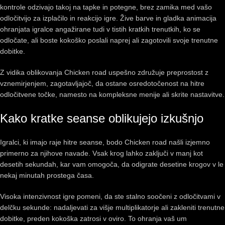
kontrole odzivajo takoj na tapke in potegne, brez zamika med vašo
odločitvijo za izplačilo in reakcijo igre. Žive barve in gladka animacija
ohranjata igralce angažirane tudi v tistih kratkih trenutkih, ko se
odločate, ali boste kokoško poslali naprej ali zagotovili svoje trenutne
dobitke.
Z vidika oblikovanja Chicken road uspešno združuje preprostost z
vznemirjenjem, zagotavljajoč, da ostane osredotočenost na hitre
odločitvene točke, namesto na kompleksne menije ali skrite nastavitve.
Kako kratke seanse oblikujejo izkušnjo
Igralci, ki imajo raje hitre seanse, bodo Chicken road našli izjemno
primerno za njihove navade. Vsak krog lahko zaključi v manj kot
desetih sekundah, kar vam omogoča, da odigrate desetine krogov v le
nekaj minutah prostega časa.
Visoka intenzivnost igre pomeni, da ste stalno soočeni z odločitvami v
delčku sekunde: nadaljevati za višje multiplikatorje ali zakleniti trenutne
dobitke, preden kokoška zatrosi v oviro. To ohranja vaš um