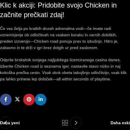
Klic k akciji: Pridobite svojo Chicken in
začnite prečkati zdaj!
Če vas želja po kratkih dozah adrenalina vodi—če imate radi
vznemirjenje ob odločitvah na vsakem koraku in varnih dobitkih,
preden izzvenijo—Chicken road ponuja prav to izkušnjo. Hitro je,
zabavno in te drži v igri brez dolgih ur pred zaslonom.
Odprite brskalnik svojega najljubšega licenciranega casina danes,
izberite Chicken road iz seznama iger, nastavite stavo nizko in naj
kokoška prečka cesto. Vsak skok obeta takojšnjo odločitvijo; vsak klik
pa lahko prinese lep dobiček—all within seconds of playtime.
Daha yeni
Daha eski