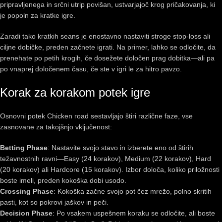
pripravljenega in srčni utrip povišan, ustvarjajoč krog pričakovanja, ki
je popoln za kratke igre.
Zaradi tako kratkih seans je enostavno nastaviti stroge stop-loss ali
ciljne dobičke, preden začnete igrati. Na primer, lahko se odločite, da
prenehate po petih krogih, če dosežete določen prag dobitka—ali pa
po vnaprej določenem času, če ste v igri le za hitro pavzo.
Korak za korakom potek igre
Osnovni potek Chicken road sestavljajo štiri različne faze, vse
zasnovane za takojšnjo vključenost:
Betting Phase
: Nastavite svojo stavo in izberete eno od štirih
težavnostnih ravni—Easy (24 korakov), Medium (22 korakov), Hard
(20 korakov) ali Hardcore (15 korakov). Izbor določa, koliko priložnosti
boste imeli, preden kokoška dobi usodo.
Crossing Phase
: Kokoška začne svojo pot čez mrežo, polno skritih
pasti, kot so pokrovi jaškov in peči.
Decision Phase
: Po vsakem uspešnem koraku se odločite, ali boste