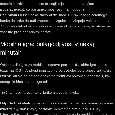
desetih korakih, če še niste dosegli cilja—s tem zmanjšate
izpostavljenost, ko postanejo možnosti manj ugodne.
Use Small Bets
: Vsako stavo držite med 1–3 % vašega celotnega
bankrolla, tako da tudi zaporedne izgube ne izčrpajo vaših sredstev.
Z uporabo teh ukrepov v realnem času ohranjate ritem, hkrati pa se
zaščitite pred nenadnimi porazi.
Mobilna igra: prilagodljivost v nekaj
minutah
Optimizacija igre za mobilne naprave pomeni, da lahko igrate brez
težav na iOS in Android napravah brez potrebe po prenosu aplikacije.
Odzivni dizajn se prilagaja tako portretni kot pokončni orientaciji, kar
omogoča hiter dostop kjerkoli.
Tipična mobilna seansa bi lahko izgledala takole:
Odprite brskalnik
, poiščite Chicken road na meniju izbranega casina.
Izberite “Quick Play”
, nastavite minimalno stavo (npr. €0.05).
Izberite Easy težavnost
, da vsaka runda traja le približno pet sekund.