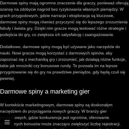
Darmowe spiny mają ogromne znaczenie dla graczy, ponieważ oferują
szansę na zdobycie nagród bez ryzykowania własnych pieniędzy. W
grach przygodowych, gdzie narracja i eksploracja są kluczowe,
darmowe spiny mogą również przyczynić się do lepszego zrozumienia
fabuły i świata gry. Dzięki nim gracze mogą testować różne strategie i
podejścia do gry, co zwiększa ich satysfakcję i zaangażowanie.
Dodatkowo, darmowe spiny mogą być używane jako narzędzie do
nauki. Nowi gracze mogą korzystać z darmowych spinów, aby
zapoznać się z mechaniką gry i zrozumieć, jak działają różne funkcje,
takie jak mnożniki czy bonusowe rundy. To pozwala im na lepsze
przygotowanie się do gry na prawdziwe pieniądze, gdy będą czuli się
pewniej.
Darmowe spiny a marketing gier
W kontekście marketingowym, darmowe spiny są doskonałym
narzędziem do przyciągania nowych graczy. W branży gier
przygodowych, gdzie konkurencja jest ogromna, oferowanie
atrakcyjnych bonusów może znacząco zwiększyć liczbę rejestracji.