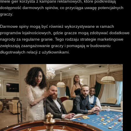
Wiele gier korzysta z kampanii reklamowych, które podkreślają
dostępność darmowych spinów, co przyciąga uwagę potencjalnych
graczy.
Darmowe spiny mogą być również wykorzystywane w ramach
programów lojalnościowych, gdzie gracze mogą zdobywać dodatkowe
nagrody za regularne granie. Tego rodzaju strategie marketingowe
zwiększają zaangażowanie graczy i pomagają w budowaniu
długotrwałych relacji z użytkownikami.