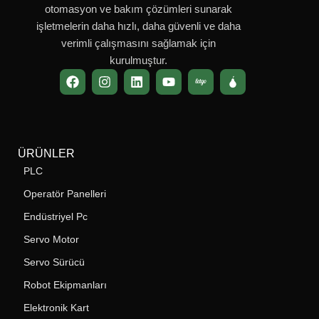
otomasyon ve bakım çözümleri sunarak
işletmelerin daha hızlı, daha güvenli ve daha
verimli çalışmasını sağlamak için
kurulmuştur.
ÜRÜNLER
PLC
Operatör Panelleri
Endüstriyel Pc
Servo Motor
Servo Sürücü
Robot Ekipmanları
Elektronik Kart