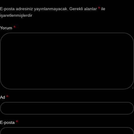
*
E-posta adresiniz yayınlanmayacak.
Gerekli alanlar
ile
işaretlenmişlerdir
*
Yorum
*
Ad
*
E-posta