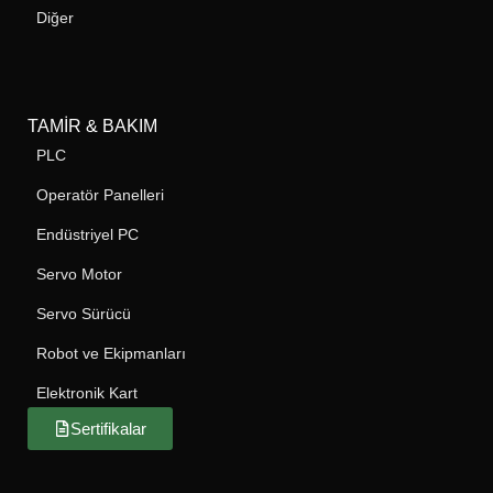
Diğer
TAMIR & BAKIM
PLC
Operatör Panelleri
Endüstriyel PC
Servo Motor
Servo Sürücü
Robot ve Ekipmanları
Elektronik Kart
Sertifikalar