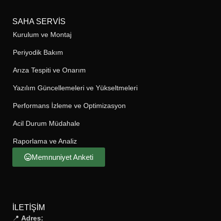
SAHA SERVIS
Kurulum ve Montaj
Periyodik Bakım
Arıza Tespiti ve Onarım
Yazılım Güncellemeleri ve Yükseltmeleri
Performans İzleme ve Optimizasyon
Acil Durum Müdahale
Raporlama ve Analiz
Memnuniyet Anketi
İLETIŞIM
📍
Adres: