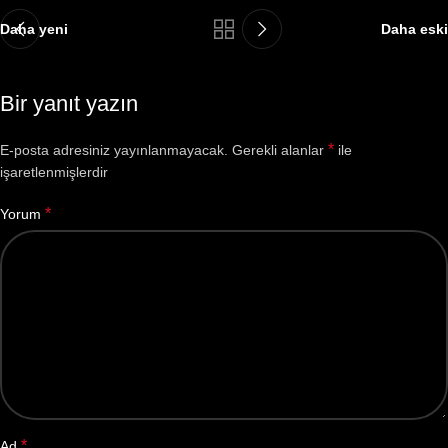
Daha yeni
Daha eski
Bir yanıt yazın
*
E-posta adresiniz yayınlanmayacak.
Gerekli alanlar
ile
işaretlenmişlerdir
*
Yorum
*
Ad