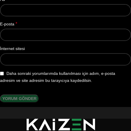
*
E-posta
İnternet sitesi
Daha sonraki yorumlarımda kullanılması için adım, e-posta
adresim ve site adresim bu tarayıcıya kaydedilsin.