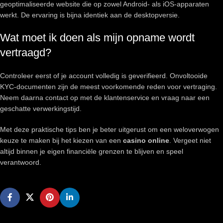
geoptimaliseerde website die op zowel Android‑ als iOS‑apparaten
werkt. De ervaring is bijna identiek aan de desktopversie.
Wat moet ik doen als mijn opname wordt
vertraagd?
Controleer eerst of je account volledig is geverifieerd. Onvoltooide
KYC‑documenten zijn de meest voorkomende reden voor vertraging.
Neem daarna contact op met de klantenservice en vraag naar een
geschatte verwerkingstijd.
Met deze praktische tips ben je beter uitgerust om een weloverwogen
keuze te maken bij het kiezen van een
casino online
. Vergeet niet
altijd binnen je eigen financiële grenzen te blijven en speel
verantwoord.