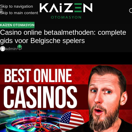
Skip to navigation
Skip to main content
KAIZEN OTOMASYON
Casino online betaalmethoden: complete
gids voor Belgische spelers
0
admin