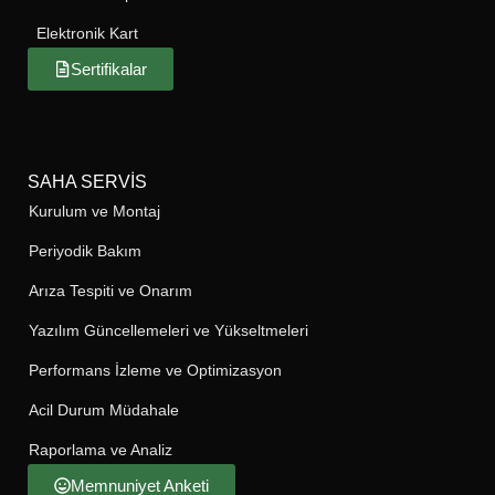
Elektronik Kart
Sertifikalar
SAHA SERVIS
Kurulum ve Montaj
Periyodik Bakım
Arıza Tespiti ve Onarım
Yazılım Güncellemeleri ve Yükseltmeleri
Performans İzleme ve Optimizasyon
Acil Durum Müdahale
Raporlama ve Analiz
Memnuniyet Anketi