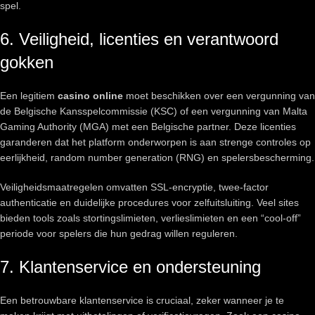
spel.
6. Veiligheid, licenties en verantwoord
gokken
Een legitiem
casino online
moet beschikken over een vergunning van
de Belgische Kansspelcommissie (KSC) of een vergunning van Malta
Gaming Authority (MGA) met een Belgische partner. Deze licenties
garanderen dat het platform onderworpen is aan strenge controles op
eerlijkheid, random number generation (RNG) en spelersbescherming.
Veiligheidsmaatregelen omvatten SSL‑encryptie, twee‑factor
authenticatie en duidelijke procedures voor zelfuitsluiting. Veel sites
bieden tools zoals stortingslimieten, verlieslimieten en een “cool‑off”
periode voor spelers die hun gedrag willen reguleren.
7. Klantenservice en ondersteuning
Een betrouwbare klantenservice is cruciaal, zeker wanneer je te