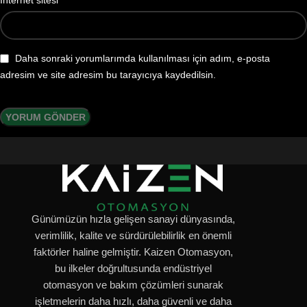
Daha sonraki yorumlarımda kullanılması için adım, e-posta
adresim ve site adresim bu tarayıcıya kaydedilsin.
Günümüzün hızla gelişen sanayi dünyasında,
verimlilik, kalite ve sürdürülebilirlik en önemli
faktörler haline gelmiştir. Kaizen Otomasyon,
bu ilkeler doğrultusunda endüstriyel
otomasyon ve bakım çözümleri sunarak
işletmelerin daha hızlı, daha güvenli ve daha