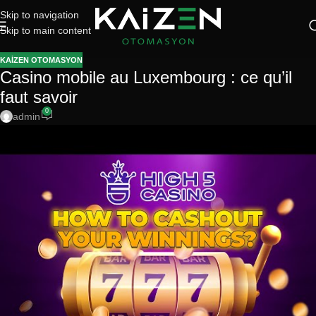
Skip to navigation
Skip to main content
KAIZEN OTOMASYON
Casino mobile au Luxembourg : ce qu’il
faut savoir
0
admin