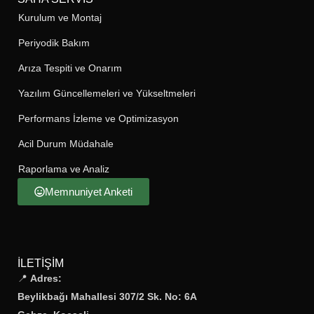
Kurulum ve Montaj
Periyodik Bakım
Arıza Tespiti ve Onarım
Yazılım Güncellemeleri ve Yükseltmeleri
Performans İzleme ve Optimizasyon
Acil Durum Müdahale
Raporlama ve Analiz
Memnuniyet Anketi
İLETIŞIM
📍
Adres:
Beylikbağı Mahallesi 307/2 Sk. No: 6A