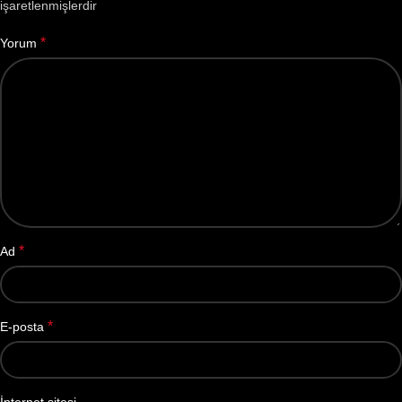
işaretlenmişlerdir
*
Yorum
*
Ad
*
E-posta
İnternet sitesi