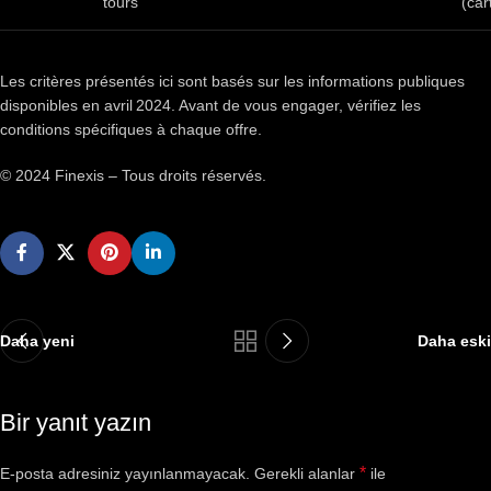
tours
(car
Les critères présentés ici sont basés sur les informations publiques
disponibles en avril 2024. Avant de vous engager, vérifiez les
conditions spécifiques à chaque offre.
© 2024 Finexis – Tous droits réservés.
Daha yeni
Daha eski
Bir yanıt yazın
*
E-posta adresiniz yayınlanmayacak.
Gerekli alanlar
ile