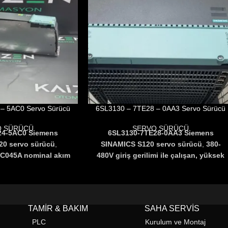
– 5AC0 Servo Sürücü
6SL3130 – 7TE28 – 0AA3 Servo Sürücü
O SÜRÜCÜ
SERVO SÜRÜCÜ
24-5AC0 Siemens
6SL3130-7TE28-0AA3 Siemens
20 servo sürücü
,
SINAMICS S120 servo sürücü
,
380-
AC0
45A nominal akım
480V giriş gerilimi ile çalışan, yüksek
tek eksenli motor
hassasiyetli hız ve tork kontrolü
 makineleri, robotik
sunan bir endüstriyel motor
im hatlarında yüksek
sürücüsüdür
.
6SL31307TE280AA3
unar
.
PROFINET,
Gelişmiş haberleşme desteği, dinamik
TAMIR & BAKIM
SAHA SERVIS
EtherCAT desteği
performansı ve enerji verimliliği ile fark
PLC
Kurulum ve Montaj
istemlere kolay
yaratır
.