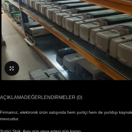
Büyütmek için tıklayın
AÇIKLAMA
DEĞERLENDIRMELER (0)
Firmamız, elektronik ürün satışında hem yurtiçi hem de yurtdışı kaynaklı
mevcuttur.
Yurtiçi Stok: Aynı gün veya ertesi gün kargo