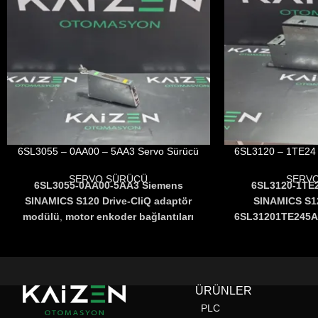
6SL3055 – 0AA00 – 5AA3 Servo Sürücü
6SL3120 – 1TE24 
SERVO SÜRÜCÜ
SERV
6SL3055-0AA00-5AA3 Siemens
6SL3120-1TE
SINAMICS S120 Drive-CliQ adaptör
SINAMICS S1
modülü
,
motor enkoder bağlantıları
6SL31201TE245
için optimize edilmiş bir
kapasitesi ve 
çözümdür
.
6SL30550AA005AA3
Servo
kontrolü ile CNC
motorlar ile sürücüler arasında
sistemler ve üret
güvenilir veri iletimi sağlar ve hassas
performans s
ÜRÜNLER
hareket kontrolüne olanak tanır
.
Kolay
PROFIBUS ve 
PLC
montaj ve entegrasyon imkanı sunar
.
sayesinde s