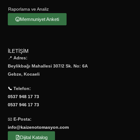
Raporlama ve Analiz
Memnuniyet Anketi
İLETIŞIM
📍
Adres:
Beylikbağı Mahallesi 307/2 Sk. No: 6A
Gebze, Kocaeli
📞
Telefon:
0537 948 17 73
0537 946 17 73
📧
E-Posta:
info@kaizenotomasyon.com
Dijital Katalog