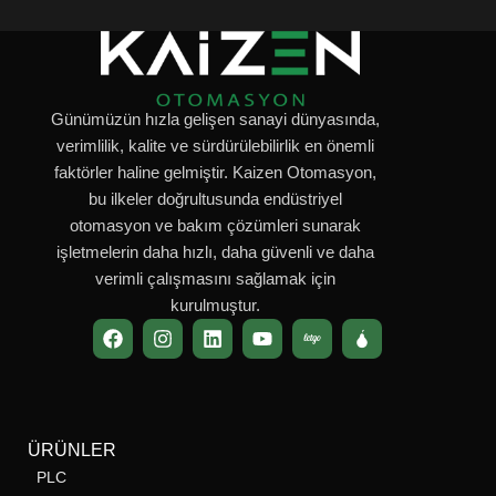
makineleri, robotik sistemler
makineleri, robotik sistemler
ve üretim hatlarında yüksek
ve üretim hatlarında yüksek
performans sunar
.
PROFINET,
performans sunar
.
PROFINET,
PROFIBUS ve EtherCAT
PROFIBUS ve EtherCAT
desteği ile kolay entegrasyon
desteği sayesinde sistemlere
sağlar
.
kolay entegrasyon sağlar
.
Günümüzün hızla gelişen sanayi dünyasında,
verimlilik, kalite ve sürdürülebilirlik en önemli
faktörler haline gelmiştir. Kaizen Otomasyon,
bu ilkeler doğrultusunda endüstriyel
otomasyon ve bakım çözümleri sunarak
işletmelerin daha hızlı, daha güvenli ve daha
verimli çalışmasını sağlamak için
kurulmuştur.
ÜRÜNLER
PLC