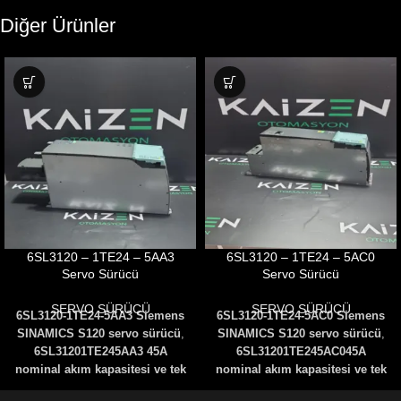
Diğer Ürünler
6SL3120 – 1TE24 – 5AA3
6SL3120 – 1TE24 – 5AC0
Servo Sürücü
Servo Sürücü
SERVO SÜRÜCÜ
SERVO SÜRÜCÜ
6SL3120-1TE24-5AA3 Siemens
6SL3120-1TE24-5AC0 Siemens
SINAMICS S120 servo sürücü
,
SINAMICS S120 servo sürücü
,
6SL31201TE245AA3
45A
6SL31201TE245AC0
45A
nominal akım kapasitesi ve tek
nominal akım kapasitesi ve tek
eksenli motor kontrolü ile CNC
eksenli motor kontrolü ile CNC