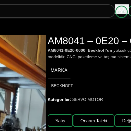
AM8041 – 0E20 – 
AM8041-0E20-0000, Beckhoff’un
yüksek çö
modelidir. CNC, paketleme ve taşıma siste
MARKA
BECKHOFF
Kategoriler:
SERVO MOTOR
Satış
Onarım Talebi
Değ