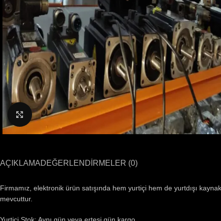
Büyütmek için tıklayın
AÇIKLAMA
DEĞERLENDIRMELER (0)
Firmamız, elektronik ürün satışında hem yurtiçi hem de yurtdışı kaynaklı
mevcuttur.
Yurtiçi Stok: Aynı gün veya ertesi gün kargo