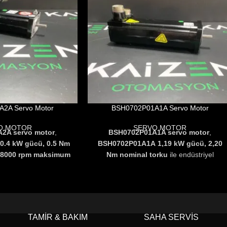
2A Servo Motor
BSH0702P01A1A Servo Motor
O MOTOR
SERVO MOTOR
2A servo motor
,
BSH0702P01A1A servo motor
,
0.4 kW gücü, 0.5 Nm
BSH0702P01A1A
1,19 kW gücü, 2,20
e 8000 rpm maksimum
Nm nominal torku
ile endüstriyel
triyel otomasyon
otomasyon uygulamalarında
yüksek
yüksek hassasiyet ve
hassasiyet ve verimlilik
sunar.
.
Kompakt tasarımı,
Kompakt tasarımı, düşük enerji
timi ve güçlü hareket
tüketimi ve güçlü hareket kontrolü
nde
CNC makineleri,
sayesinde
CNC makineleri, robotik
TAMIR & BAKIM
SAHA SERVIS
 ve üretim hatlarında
sistemler ve üretim hatlarında