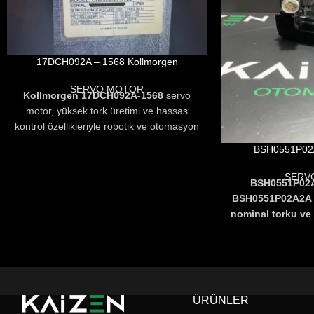
17DCH092A – 1568 Kollmorgen
SERVO MOTOR
Kollmorgen 17DCH092A-1568
servo
motor, yüksek tork üretimi ve hassas
kontrol özellikleriyle robotik ve otomasyon
uygulamalarında güvenilir performans
BSH0551P02A
sunar. Sessiz çalışma ve kompakt
tasarımı sayesinde üretim hatlarında
SERV
BSH0551P02A
verimliliği artırır.
BSH0551P02A2A
nominal torku v
hızı
ile endüs
uygulamalarında 
güvenilirlik sunar
düşük enerji tüke
kontrolü
sayesi
ÜRÜNLER
robotik sistemler