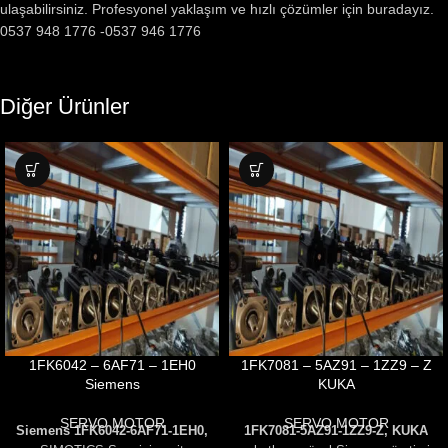
ulaşabilirsiniz. Profesyonel yaklaşım ve hızlı çözümler için buradayız.
0537 948 1776 -0537 946 1776
Diğer Ürünler
1FK6042 – 6AF71 – 1EH0
1FK7081 – 5AZ91 – 1ZZ9 – Z
Siemens
KUKA
SERVO MOTOR
SERVO MOTOR
Siemens 1FK6042-6AF71-1EH0,
1FK7081-5AZ91-1ZZ9-Z, KUKA