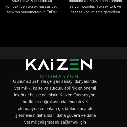
SIMOTICS S serisine ait
robotlarına özel Siemens üretimi
kompakt ve yüksek hassasiyetli
servo motordur. Yüksek tork ve
senkron servomotordur. EnDat
hassas konumlama gerektiren
enkoderli yapısıyla hassas
robotik uygulamalarda üstün
pozisyonlama sağlar, robotik ve
performans sağlar.
CNC sistemlerinde mükemmel
performans sunar.
Günümüzün hızla gelişen sanayi dünyasında,
verimlilik, kalite ve sürdürülebilirlik en önemli
faktörler haline gelmiştir. Kaizen Otomasyon,
bu ilkeler doğrultusunda endüstriyel
otomasyon ve bakım çözümleri sunarak
işletmelerin daha hızlı, daha güvenli ve daha
verimli çalışmasını sağlamak için