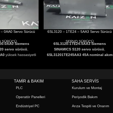
– 0AA0 Servo Sürücü
6SL3120 – 1TE24 – 5AA3 Servo Sürücü
O SÜRÜCÜ
SERVO SÜRÜCÜ
00-0AA0 Siemens
6SL3120-1TE24-5AA3 Siemens
20 servo sürücü
,
SINAMICS S120 servo sürücü
,
AA0
yüksek hassasiyetli
6SL31201TE245AA3
45A nominal akım
ü ile
CNC makineleri,
kapasitesi ve tek eksenli motor
 ve üretim hatları
için
kontrolü ile CNC makineleri, robotik
çözümdür.
Modüler
sistemler ve üretim hatlarında yüksek
ş haberleşme desteği
performans sunar
.
PROFINET,
TAMIR & BAKIM
SAHA SERVIS
iliği sağlayan akıllı
PROFIBUS ve EtherCAT desteği ile
PLC
Kurulum ve Montaj
ojisiyle
en zorlu
kolay entegrasyon sağlar
.
ile üstün performans
Operatör Panelleri
Periyodik Bakım
unar.
Endüstriyel PC
Arıza Tespiti ve Onarım