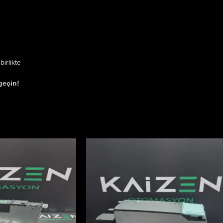
irlikte
 geçin!