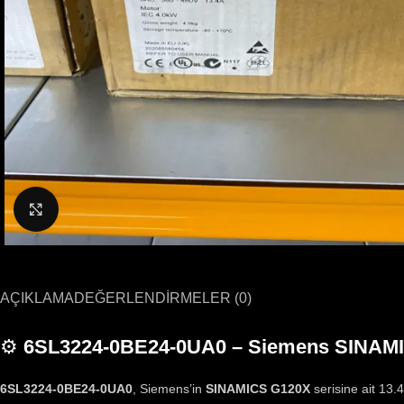
Büyütmek için tıklayın
AÇIKLAMA
DEĞERLENDIRMELER (0)
⚙️
6SL3224-0BE24-0UA0 – Siemens SINAMI
6SL3224-0BE24-0UA0
, Siemens’in
SINAMICS G120X
serisine ait 13.