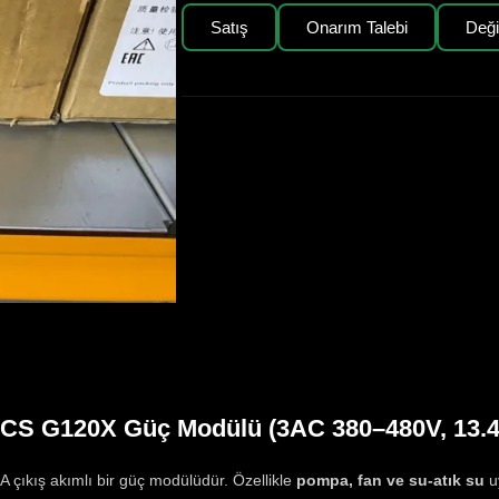
Satış
Onarım Talebi
Değ
CS G120X Güç Modülü (3AC 380–480V, 13.
4A çıkış akımlı bir güç modülüdür. Özellikle
pompa, fan ve su-atık su
uy