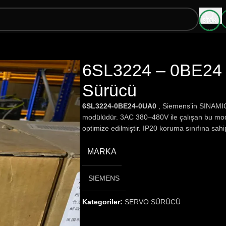
6SL3224 – 0BE24 
Sürücü
6SL3224-0BE24-0UA0
, Siemens’in SINAMIC
modülüdür. 3AC 380–480V ile çalışan bu modü
optimize edilmiştir. IP20 koruma sınıfına sahip
MARKA
SIEMENS
Kategoriler:
SERVO SÜRÜCÜ