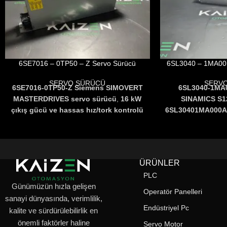
6SE7016 – 0TP50 – Z Servo Sürücü
6SL3040 – 1MA00 
SERVO SÜRÜCÜ
SERV
6SE7016-0TP50-Z Siemens SIMOVERT
6SL3040-1MA
MASTERDRIVES servo sürücü
,
16 kW
SINAMICS S1
çıkış gücü ve hassas hız/tork kontrolü
6SL30401MA000
ile endüstriyel otomasyon
hız ve tork kontrol
uygulamaları için güçlü bir
robotik sistemler
çözümdür
.
6SE70160TP50Z
PROFIBUS,
mükemmel bir 
CANopen ve RS485 desteğiyle sistem
tasarımı, gelişmi
ÜRÜNLER
entegrasyonunu kolaylaştırır
.
ve enerji veriml
PLC
sürücü teknol
Günümüzün hızla gelişen
uygulamalarda b
Operatör Panelleri
sanayi dünyasında, verimlilik,
s
Endüstriyel Pc
kalite ve sürdürülebilirlik en
önemli faktörler haline
Servo Motor