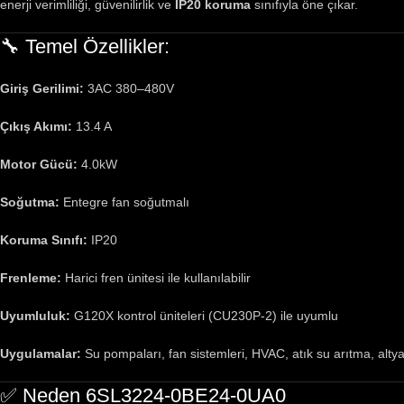
enerji verimliliği, güvenilirlik ve
IP20 koruma
sınıfıyla öne çıkar.
🔧 Temel Özellikler:
Giriş Gerilimi:
3AC 380–480V
Çıkış Akımı:
13.4 A
Motor Gücü:
4.0kW
Soğutma:
Entegre fan soğutmalı
Koruma Sınıfı:
IP20
Frenleme:
Harici fren ünitesi ile kullanılabilir
Uyumluluk:
G120X kontrol üniteleri (CU230P-2) ile uyumlu
Uygulamalar:
Su pompaları, fan sistemleri, HVAC, atık su arıtma, altya
✅ Neden 6SL3224-0BE24-0UA0