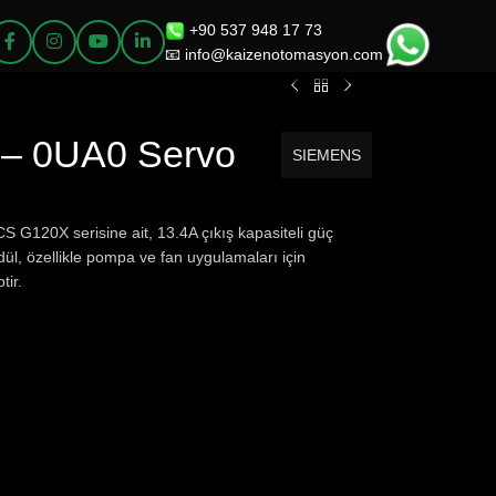
+90 537 948 17 73
📧 info@kaizenotomasyon.com
– 0UA0 Servo
SIEMENS
S G120X serisine ait, 13.4A çıkış kapasiteli güç
l, özellikle pompa ve fan uygulamaları için
tir.