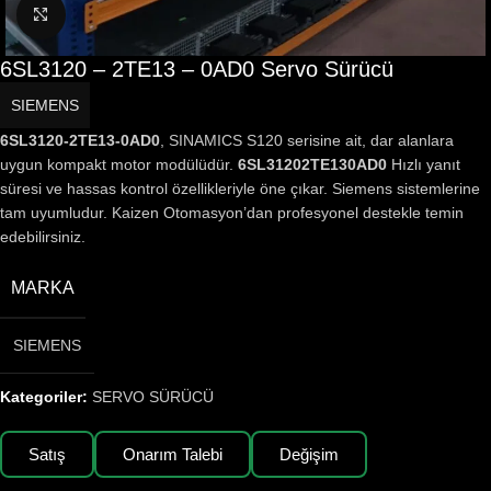
Büyütmek için tıklayın
6SL3120 – 2TE13 – 0AD0 Servo Sürücü
SIEMENS
6SL3120-2TE13-0AD0
, SINAMICS S120 serisine ait, dar alanlara
uygun kompakt motor modülüdür.
6SL31202TE130AD0
Hızlı yanıt
süresi ve hassas kontrol özellikleriyle öne çıkar. Siemens sistemlerine
tam uyumludur. Kaizen Otomasyon’dan profesyonel destekle temin
edebilirsiniz.
MARKA
SIEMENS
Kategoriler:
SERVO SÜRÜCÜ
Satış
Onarım Talebi
Değişim