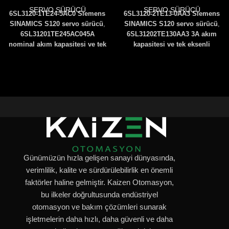
SERVO SÜRÜCÜ
SERVO SÜRÜCÜ
6SL3120-1TE24-5AC0 Siemens
6SL3120-2TE13-0AA3 Siemens
SINAMICS S120 servo sürücü
,
SINAMICS S120 servo sürücü
,
6SL31201TE245AC0
45A
6SL31202TE130AA3
3A akım
nominal akım kapasitesi ve tek
kapasitesi ve tek eksenli
eksenli motor kontrolü ile CNC
kontrol özelliğiyle CNC
makineleri, robotik sistemler
makineleri, robotik sistemler
ve üretim hatlarında yüksek
ve üretim hatlarında yüksek
performans sunar
.
PROFINET,
performans sunar
.
PROFINET,
PROFIBUS ve EtherCAT
PROFIBUS ve EtherCAT
desteği sayesinde sistemlere
desteği sayesinde sistemlere
kolay entegrasyon sağlar
.
kolay entegrasyon sağlar
.
Günümüzün hızla gelişen sanayi dünyasında,
verimlilik, kalite ve sürdürülebilirlik en önemli
faktörler haline gelmiştir. Kaizen Otomasyon,
bu ilkeler doğrultusunda endüstriyel
otomasyon ve bakım çözümleri sunarak
işletmelerin daha hızlı, daha güvenli ve daha