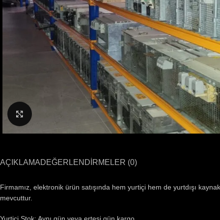
Büyütmek için tıklayın
AÇIKLAMA
DEĞERLENDIRMELER (0)
Firmamız, elektronik ürün satışında hem yurtiçi hem de yurtdışı kaynaklı
mevcuttur.
Yurtiçi Stok: Aynı gün veya ertesi gün kargo