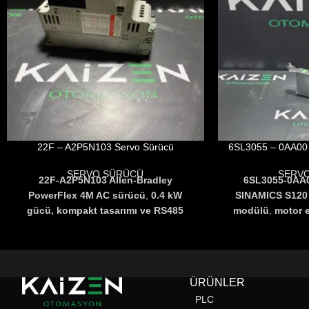
22F – A2P5N103 Servo Sürücü
6SL3055 – 0AA00 
SERVO SÜRÜCÜ
SERV
22F-A2P5N103 Allen-Bradley
6SL3055-0AA
PowerFlex 4M AC sürücü
,
0.4 kW
SINAMICS S120 
gücü, kompakt tasarımı ve RS485
modülü
,
motor e
Modbus RTU desteği ile hassas motor
için optim
kontrolü sağlar
.
22FA2P5N103
çözümdür
.
6SL30
Konveyör, pompa ve fan
motorlar ile 
uygulamalarında verimli bir çözümdür
.
güvenilir veri il
ÜRÜNLER
hareket kontrolün
PLC
montaj ve enteg