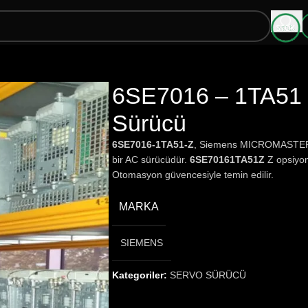
6SE7016 – 1TA51 
Sürücü
6SE7016-1TA51-Z
, Siemens MICROMASTER 70 
bir AC sürücüdür.
6SE70161TA51Z
Z opsiyon 
Otomasyon güvencesiyle temin edilir.
MARKA
SIEMENS
Kategoriler:
SERVO SÜRÜCÜ