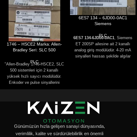
6ES7 134 – 6JD00-0AC1
Siemens
PLC
6ES7 134-6JD00-0AC1
, Siemens
1746 – HSCE2 Marka: Allen-
ET 200SP ailesine ait 2 kanallı
Bradley Seri: SLC 500
analog giriş modülüdür. 4-20 mA
sinyalleri hassas şekilde algılar
PLC
ve hızlı veri işleme sağlar.
"Allen-Bradley 1746-HSCE2, SLC
Kompakt yapısı ve
500 sistemleri için 2 kanallı
güvenilirliğiyle endüstriyel
yüksek hızlı sayıcı modülüdür.
otomasyon sistemlerinde yüksek
Enkoder ve pulse sinyallerini
performans sunar.
hassas biçimde işler."
Günümüzün hızla gelişen sanayi dünyasında,
verimlilik, kalite ve sürdürülebilirlik en önemli