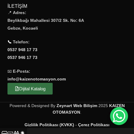
İLETIŞIM
📍
Adres:
Beylikbağı Mahallesi 307/2 Sk. No: 6A
Gebze, Kocaeli
📞
Telefon:
0537 948 17 73
0537 946 17 73
📧
E-Posta:
info@kaizenotomasyon.com
Dijital Katalog
Powered & Designed By
Zeynart Web Bilişim
2025
KAIZEN
OTOMASYON
.
Gizlilik Politikası (KVKK)
-
Çerez Politikası