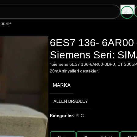
200SP
6ES7 136- 6AR00
Siemens Seri: SI
“Siemens 6ES7 136-6AR00-0BF0, ET 200SP içi
20mA sinyalleri destekler.”
MARKA
ALLEN BRADLEY
Kategoriler:
PLC