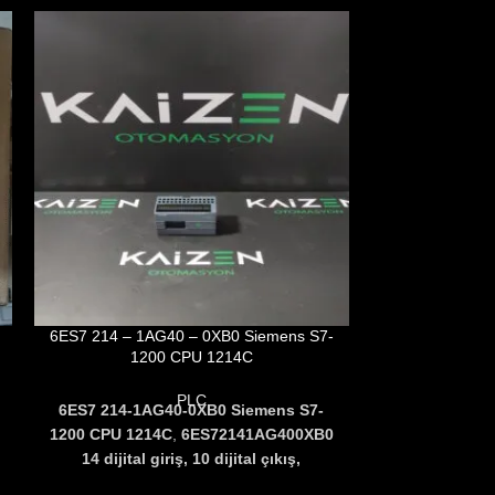
6ES7 214 – 1AG40 – 0XB0 Siemens S7-
6ES7 317 – 
1200 CPU 1214C
6ES7 317-2EK
PLC
6ES7 214-1AG40-0XB0 Siemens S7-
300 ailesine ai
1200 CPU 1214C
,
6ES72141AG400XB0
CPU modelidir
14 dijital giriş, 10 dijital çıkış,
haberleşme ar
PROFINET haberleşme ve genişleme
enteg