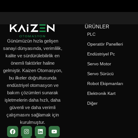
hassas biçimde işler."
kontr
ÜRÜNLER
PLC
Günümüzün hızla gelişen
Operatör Panelleri
sanayi dünyasında, verimlilik,
Endüstriyel Pc
kalite ve sürdürülebilirlik en
önemli faktörler haline
Servo Motor
gelmiştir. Kaizen Otomasyon,
Servo Sürücü
bu ilkeler doğrultusunda
Robot Ekipmanları
endüstriyel otomasyon ve
bakım çözümleri sunarak
Elektronik Kart
işletmelerin daha hızlı, daha
Diğer
güvenli ve daha verimli
çalışmasını sağlamak için
kurulmuştur.