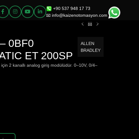
+90 537 948 17 73
📧 info@kaizenotomasyon.com
 – 0BF0
ALLEN
BRADLEY
MATIC ET 200SP
n 2 kanallı analog giriş modülüdür. 0–10V, 0/4–