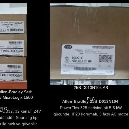
25B-D013N104 AB
llen-Bradley Seri:
/ MicroLogix 1500
PLC
Allen-Bradley 25B-D013N104
,
PowerFlex 525 serisine ait 5.5 kW
PLC
9-OB32, 32 kanallı 24V
gücünde, IP20 korumalı, 3 fazlı AC motor
odülüdür. Sourcing tipi
sürücüsüdür. Entegre Ethernet/IP
ı ile hızlı ve güvenilir
haberleşme desteği ve gelişmiş kontrol