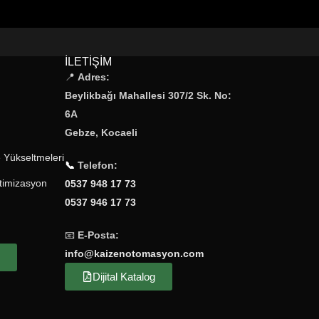
desteğiyle
küçük ve orta ölçekli
otomasyon projeleri için ideal bir PLC’dir.
Yüksek işlem kapasitesi ve TIA Portal
uyumluluğu
ile verimli ve esnek kontrol
İLETIŞIM
sağlar.
📍
Adres:
Beylikbağı Mahallesi 307/2 Sk. No:
6A
Gebze, Kocaeli
 Yükseltmeleri
📞
Telefon:
timizasyon
0537 948 17 73
0537 946 17 73
📧
E-Posta:
info@kaizenotomasyon.com
Dijital Katalog