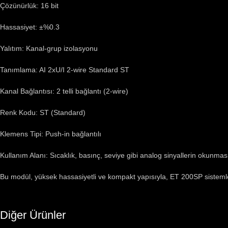
Çözünürlük: 16 bit
Hassasiyet: ±%0.3
Yalıtım: Kanal-grup izolasyonu
Tanımlama: AI 2xU/I 2-wire Standard ST
Kanal Bağlantısı: 2 telli bağlantı (2-wire)
Renk Kodu: ST (Standard)
Klemens Tipi: Push-in bağlantılı
Kullanım Alanı: Sıcaklık, basınç, seviye gibi analog sinyallerin okunm
Bu modül, yüksek hassasiyetli ve kompakt yapısıyla, ET 200SP sistemle
Diğer Ürünler