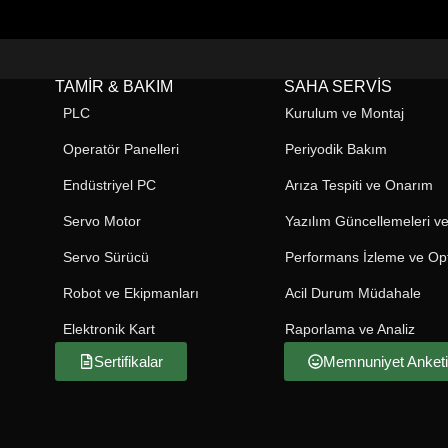
ol sunar."
algoritmalarıyla endüstriyel otomasyon
sistemlerinde yüksek performans ve
güvenlik sunar.
TAMIR & BAKIM
SAHA SERVIS
PLC
Kurulum ve Montaj
Operatör Panelleri
Periyodik Bakım
Endüstriyel PC
Arıza Tespiti ve Onarım
Servo Motor
Yazılım Güncellemeleri ve
Servo Sürücü
Performans İzleme ve Op
Robot ve Ekipmanları
Acil Durum Müdahale
Elektronik Kart
Raporlama ve Analiz
Sertifikalar
Memnuniyet Anketi