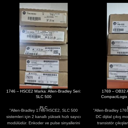
1746 – HSCE2 Marka: Allen-Bradley Seri:
1769 – OB32 A
SLC 500
CompactLogix 
PLC
"Allen-Bradley 1746-HSCE2, SLC 500
"Allen-Bradley 176
sistemleri için 2 kanallı yüksek hızlı sayıcı
DC dijital çıkış m
modülüdür. Enkoder ve pulse sinyallerini
transistör çıkışlar