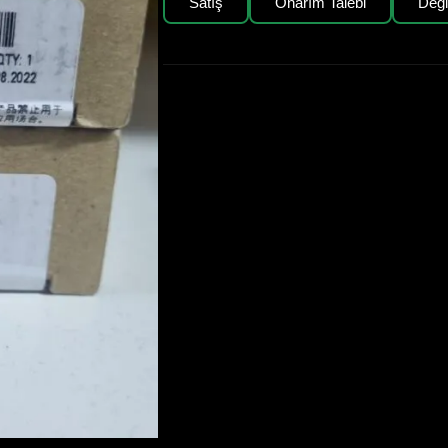
Satış
Onarım Talebi
Değ