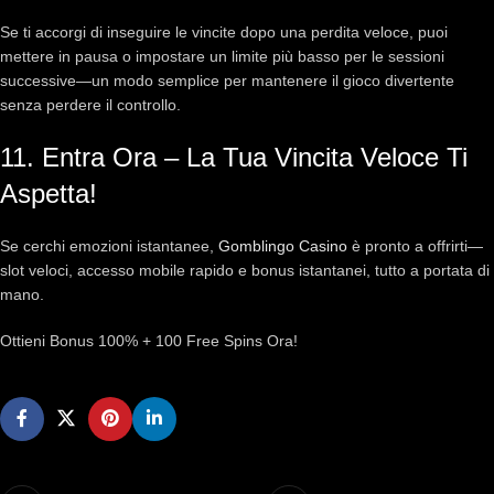
Se ti accorgi di inseguire le vincite dopo una perdita veloce, puoi
mettere in pausa o impostare un limite più basso per le sessioni
successive—un modo semplice per mantenere il gioco divertente
senza perdere il controllo.
11. Entra Ora – La Tua Vincita Veloce Ti
Aspetta!
Se cerchi emozioni istantanee,
Gomblingo Casino
è pronto a offrirti—
slot veloci, accesso mobile rapido e bonus istantanei, tutto a portata di
mano.
Ottieni Bonus 100% + 100 Free Spins Ora!