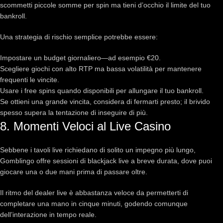
scommetti piccole somme per spin ma tieni d’occhio il limite del tuo
bankroll.
Una strategia di rischio semplice potrebbe essere:
Impostare un budget giornaliero—ad esempio €20.
Scegliere giochi con alto RTP ma bassa volatilità per mantenere
frequenti le vincite.
Usare i free spins quando disponibili per allungare il tuo bankroll.
Se ottieni una grande vincita, considera di fermarti presto; il brivido
spesso supera la tentazione di inseguire di più.
8. Momenti Veloci al Live Casino
Sebbene i tavoli live richiedano di solito un impegno più lungo,
Gomblingo offre sessioni di blackjack live a breve durata, dove puoi
giocare una o due mani prima di passare oltre.
Il ritmo del dealer live è abbastanza veloce da permetterti di
completare una mano in cinque minuti, godendo comunque
dell’interazione in tempo reale.