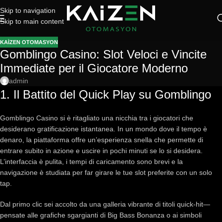
Skip to navigation
Skip to main content
KAIZEN OTOMASYON
Gomblingo Casino: Slot Veloci e Vincite
Immediate per il Giocatore Moderno
admin
1. Il Battito del Quick Play su Gomblingo
Gomblingo Casino si è ritagliato una nicchia tra i giocatori che
desiderano gratificazione istantanea. In un mondo dove il tempo è
denaro, la piattaforma offre un’esperienza snella che permette di
entrare subito in azione e uscire in pochi minuti se lo si desidera.
L’interfaccia è pulita, i tempi di caricamento sono brevi e la
navigazione è studiata per far girare le tue slot preferite con un solo
tap.
Dal primo clic sei accolto da una galleria vibrante di titoli quick‑hit—
pensate alle grafiche sgargianti di Big Bass Bonanza o ai simboli