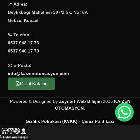
📍
Adres:
Beylikbağı Mahallesi 307/2 Sk. No: 6A
Gebze, Kocaeli
📞
Telefon:
0537 948 17 73
0537 946 17 73
📧
E-Posta:
info@kaizenotomasyon.com
Dijital Katalog
Powered & Designed By
Zeynart Web Bilişim
2025
KAIZEN
OTOMASYON
.
Gizlilik Politikası (KVKK)
-
Çerez Politikası
Ürünler
Hizmetler
Kurumsal
İletişim