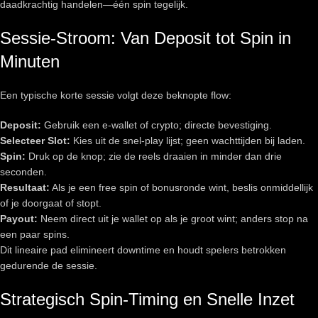
daadkrachtig handelen—één spin tegelijk.
Sessie‑Stroom: Van Deposit tot Spin in
Minuten
Een typische korte sessie volgt deze beknopte flow:
Deposit:
Gebruik een e-wallet of crypto; directe bevestiging.
Selecteer Slot:
Kies uit de snel‑play lijst; geen wachttijden bij laden.
Spin:
Druk op de knop; zie de reels draaien in minder dan drie
seconden.
Resultaat:
Als je een free spin of bonusronde wint, beslis onmiddellijk
of je doorgaat of stopt.
Payout:
Neem direct uit je wallet op als je groot wint; anders stop na
een paar spins.
Dit lineaire pad elimineert downtime en houdt spelers betrokken
gedurende de sessie.
Strategisch Spin‑Timing en Snelle Inzet