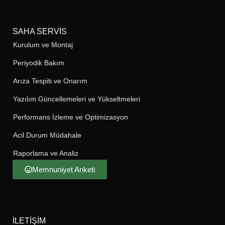
SAHA SERVIS
Kurulum ve Montaj
Periyodik Bakım
Arıza Tespiti ve Onarım
Yazılım Güncellemeleri ve Yükseltmeleri
Performans İzleme ve Optimizasyon
Acil Durum Müdahale
Raporlama ve Analiz
Memnuniyet Anketi
İLETIŞIM