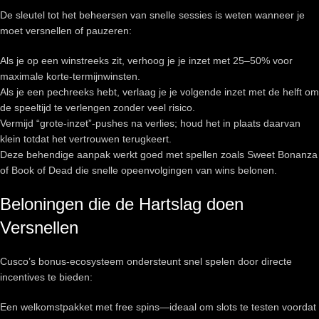
De sleutel tot het beheersen van snelle sessies is weten wanneer je
moet versnellen of pauzeren:
Als je op een winstreeks zit, verhoog je je inzet met 25–50% voor
maximale korte‑termijnwinsten.
Als je een pechreeks hebt, verlaag je je volgende inzet met de helft om
de speeltijd te verlengen zonder veel risico.
Vermijd “grote‑inzet”-pushes na verlies; houd het in plaats daarvan
klein totdat het vertrouwen terugkeert.
Deze behendige aanpak werkt goed met spellen zoals Sweet Bonanza
of Book of Dead die snelle opeenvolgingen van wins belonen.
Beloningen die de Hartslag doen
Versnellen
Cusco’s bonus-ecosysteem ondersteunt snel spelen door directe
incentives te bieden:
Een welkomstpakket met free spins—ideaal om slots te testen voordat