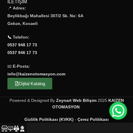
İLETIŞIM
📍
Adres:
Beylikbağı Mahallesi 307/2 Sk. No: 6A
Gebze, Kocaeli
📞
Telefon:
0537 948 17 73
0537 946 17 73
📧
E-Posta:
info@kaizenotomasyon.com
Dijital Katalog
Powered & Designed By
Zeynart Web Bilişim
2025
KAIZEN
OTOMASYON
.
Gizlilik Politikası (KVKK)
-
Çerez Politikası