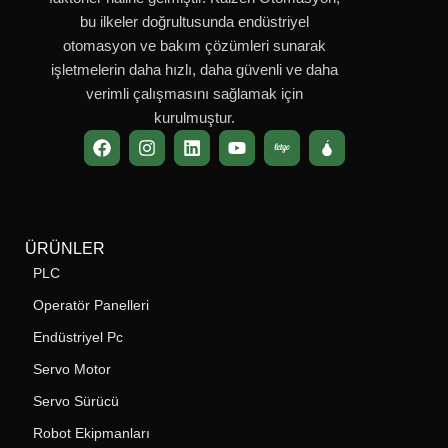
bu ilkeler doğrultusunda endüstriyel
otomasyon ve bakım çözümleri sunarak
işletmelerin daha hızlı, daha güvenli ve daha
verimli çalışmasını sağlamak için
kurulmuştur.
ÜRÜNLER
PLC
Operatör Panelleri
Endüstriyel Pc
Servo Motor
Servo Sürücü
Robot Ekipmanları