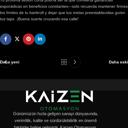
Tu próxima sesión corta podría ser la que convierta ganancias
esporádicas en beneficios constantes—solo recuerda mantener firmes
los límites de tu bankroll y dejar que tus metas preestablecidas guíen
tus taps. ¡Buena suerte cruzando esa calle!
Daha yeni
Daha eski
Günümüzün hızla gelişen sanayi dünyasında,
verimlilik, kalite ve sürdürülebilirlik en önemli
faktörler haline gelmiştir. Kaizen Otomasyon,