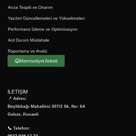
Arıza Tespiti ve Onarım
Yazılım Güncellemeleri ve Yükseltmeleri
Performans İzleme ve Optimizasyon
Acil Durum Müdahale
Raporlama ve Analiz
Memnuniyet Anketi
İLETIŞIM
📍
Adres:
Beylikbağı Mahallesi 307/2 Sk. No: 6A
Gebze, Kocaeli
📞
Telefon:
0537 948 17 73