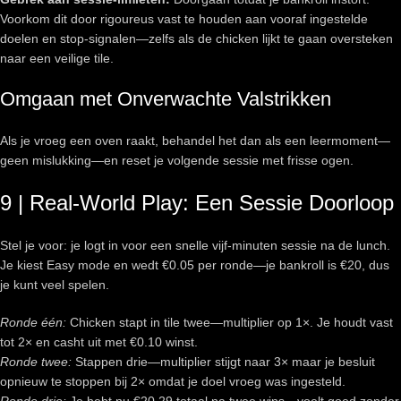
Voorkom dit door rigoureus vast te houden aan vooraf ingestelde
doelen en stop‑signalen—zelfs als de chicken lijkt te gaan oversteken
naar een veilige tile.
Omgaan met Onverwachte Valstrikken
Als je vroeg een oven raakt, behandel het dan als een leermoment—
geen mislukking—en reset je volgende sessie met frisse ogen.
9 | Real‑World Play: Een Sessie Doorloop
Stel je voor: je logt in voor een snelle vijf‑minuten sessie na de lunch.
Je kiest Easy mode en wedt €0.05 per ronde—je bankroll is €20, dus
je kunt veel spelen.
Ronde één:
Chicken stapt in tile twee—multiplier op 1×. Je houdt vast
tot 2× en casht uit met €0.10 winst.
Ronde twee:
Stappen drie—multiplier stijgt naar 3× maar je besluit
opnieuw te stoppen bij 2× omdat je doel vroeg was ingesteld.