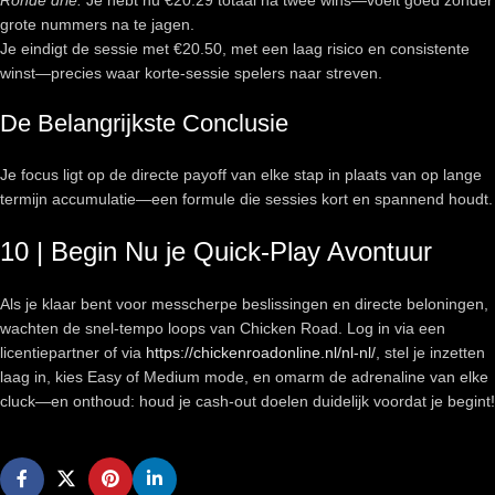
Ronde drie:
Je hebt nu €20.29 totaal na twee wins—voelt goed zonder
grote nummers na te jagen.
Je eindigt de sessie met €20.50, met een laag risico en consistente
winst—precies waar korte‑sessie spelers naar streven.
De Belangrijkste Conclusie
Je focus ligt op de directe payoff van elke stap in plaats van op lange
termijn accumulatie—een formule die sessies kort en spannend houdt.
10 | Begin Nu je Quick‑Play Avontuur
Als je klaar bent voor messcherpe beslissingen en directe beloningen,
wachten de snel‑tempo loops van Chicken Road. Log in via een
licentiepartner of via
https://chickenroadonline.nl/nl-nl/
, stel je inzetten
laag in, kies Easy of Medium mode, en omarm de adrenaline van elke
cluck—en onthoud: houd je cash‑out doelen duidelijk voordat je begint!