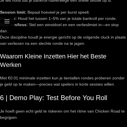
Je wilt nooit dat je bankroll halverwege een snelle sessie op is.
Session limit:
Bepaal hoeveel je per burst speelt.
Bet size:
Houd het tussen 1–5% van je totale bankroll per ronde.
Stop win/loss:
Stel een winstdoel en een verlieslimiet in—en stop
dan.
Deze discipline houdt je energie gericht op de volgende cluck in plaats
van verliezen na een slechte ronde na te jagen.
Waarom Kleine Inzetten Hier het Beste
Werken
Met €0.01 minimale inzetten kun je tientallen rondes proberen zonder
je geld op te maken—precies wat spelers in korte sessies willen.
6 | Demo Play: Test Before You Roll
Je hoeft geen echt geld te riskeren om het ritme van Chicken Road te
begrijpen.