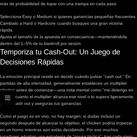
más de probabilidad de topar con una trampa en cada paso.
Selecciona Easy o Medium si quieres ganancias pequeñas frecuentes.
Cámbialo a Hard o Hardcore cuando busques una gran victoria
rápida.
Ajusta el tamaño de la apuesta en consecuencia—manteniéndola
dentro del 1–5% de tu bankroll por sesión.
Temporiza tu Cash‑Out: Un Juego de
Decisiones Rápidas
La emoción principal reside en decidir cuándo pulsar “cash out.” En
partidas de alta intensidad, generalmente estableces un multiplier
objetivo antes de comenzar—una nota mental como “me detengo en
3×.” En cuanto el multiplier alcanza ese nivel o lo supera ligeramente,
pulsas cash out y aseguras tus ganancias.
Como el juego es en vivo, no hay margen; si dudas incluso un
segundo después de alcanzar tu objetivo, el chicken podría tropezar
en un horno mientras aún estás decidiendo. Por eso muchos
jugadores adoptan una estrategia de “pausa táctica”: tras cada paso,